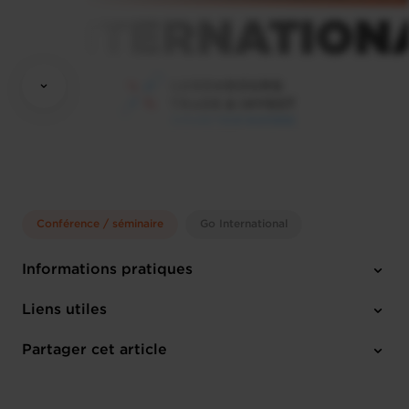
Conférence / séminaire
Go International
Informations pratiques
Lundi 6 Juil 2026
Liens utiles
Luxembourg Chamber of Commerce
Partager cet article
Anglais
M'inscrire
1 pièce-jointe