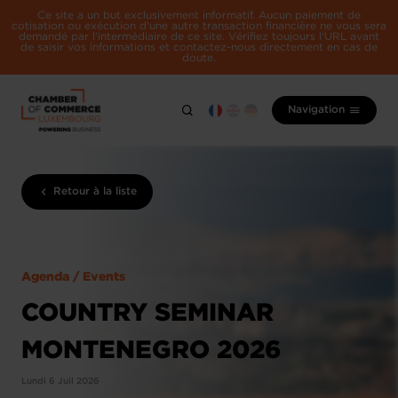
Ce site a un but exclusivement informatif. Aucun paiement de
cotisation ou exécution d'une autre transaction financière ne vous sera
demandé par l'intermédiaire de ce site. Vérifiez toujours l'URL avant
de saisir vos informations et contactez-nous directement en cas de
doute.
Navigation
Retour à la liste
Agenda / Events
COUNTRY SEMINAR
MONTENEGRO 2026
Lundi 6 Juil 2026