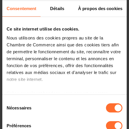
coast, combined with investor-oriented policies, has
Consentement
Détails
À propos des cookies
positioned the country as an increasingly important
gateway to the Western Balkans and Southeast Europe.
The seminar will provide insights into Montenegro's
Ce site internet utilise des cookies.
economic outlook, investment climate and recent
Nous utilisons des cookies propres au site de la
developments in key sectors, including tourism, energy,
Chambre de Commerce ainsi que des cookies tiers afin
ICT, infrastructure and logistics.
de permettre le fonctionnement du site, reconnaître votre
terminal, personnaliser le contenu et les annonces en
This event takes place in a symbolic year as Montenegro
fonction de vos préférences, offrir des fonctionnalités
and the Grand Duchy of Luxembourg celebrate 20 years
relatives aux médias sociaux et d'analyser le trafic sur
of diplomatic relations, highlighting the growing ties
notre site internet.
between both countries.
Grâce au présent bandeau, vous pouvez accepter,
Date:
Monday, 6 July 2026 at 10.30 am
Language:
English
refuser ou configurer les cookies selon vos préférences,
Sélection
Location:
Luxembourg Chamber of Commerce
à l’exception des cookies strictement nécessaires au
Nécessaires
du
fonctionnement du site. Une description des différents
consentement
cookies est accessible sous l’onglet « Détails » ci-
PROGRAMME
Préférences
dessus.