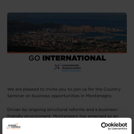
We are pleased to invite you to join us for the Country
Seminar on business opportunities in Montenegro.
Driven by ongoing structural reforms and a business-
friendly environment, Montenegro has emerged as an
attractive destination for international investment and
business expansion. Its strategic location on the Adriatic