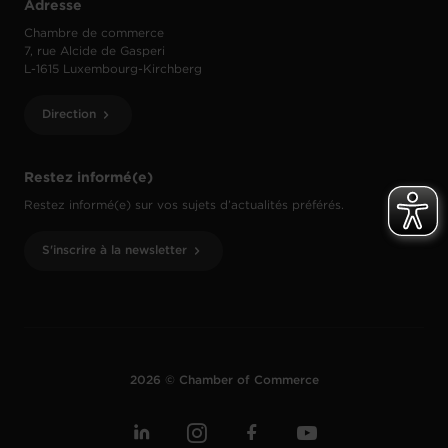
Adresse
Chambre de commerce
7, rue Alcide de Gasperi
L-1615 Luxembourg-Kirchberg
Direction
Restez informé(e)
Restez informé(e) sur vos sujets d’actualités préférés.
S'inscrire à la newsletter
2026 © Chamber of Commerce