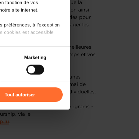
en fonction de vos
matiques essentielles telles que la
otre site internet.
 communication, la digitalisation ainsi
rrez bâtir des fondations solides pour
 préférences, à l’exception
es entrepreneurs afin de partager les
ts cookies est accessible
nt à trouver vous-mêmes les meilleures
 partage sur les réseaux
t en gérant au mieux votre temps et vos
Marketing
) peuvent être affectées en
us les ateliers est obligatoire.
 votre entreprise – spécial jeunes
r l’icône flottante en bas à
et s'étalera jusqu’au mois de mai de
de sessions collectives et individuelles.
Tout autoriser
amenés à traiter vos données
s que possible l'équipe SME Programs -
de protection des données
rship, via le
p.lu
.