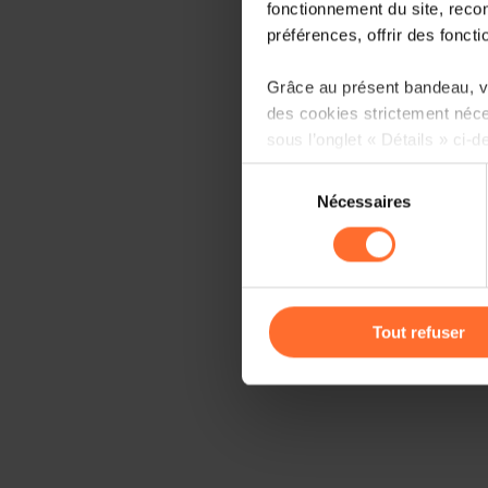
fonctionnement du site, recon
préférences, offrir des foncti
Grâce au présent bandeau, vo
des cookies strictement néce
sous l’onglet « Détails » ci-d
Sélection
Il est précisé que la navigati
Nécessaires
du
sociaux, sauvegarde des préfé
consentement
cas de refus de tous les coo
Vous avez la possibilité de m
gauche de chaque page.
Tout refuser
Pour de plus amples informat
personnelles, vous pouvez c
personnelles
.