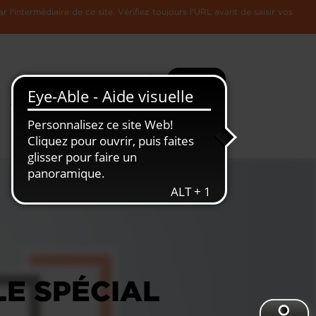
l'intermédiaire de ce site. Vérifiez toujours l'URL avant de saisir vos
Recherche
Plus
Toute
L'Economie
l'information
Luxembourgeoise
LE SPÉCIAL