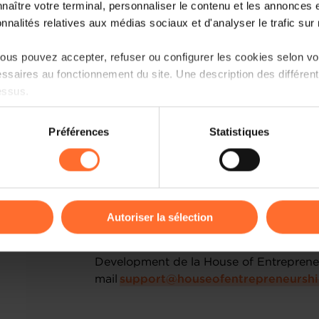
naître votre terminal, personnaliser le contenu et les annonces 
la House of Training et abordant des thé
onnalités relatives aux médias sociaux et d'analyser le trafic sur n
stratégie d’entreprise, le marketing et la
que la vente et la négociation, vous pou
us pouvez accepter, refuser ou configurer les cookies selon vos
votre entreprise et échanger avec d’autr
ssaires au fonctionnement du site. Une description des différen
challenges auxquels vous faites face.
essus.
Les différents intervenants vous aidero
on sur le site et certaines fonctionnalités (ex : lecture de vidéos,
solutions, à partager des feedbacks tou
Préférences
Statistiques
rences de lecture vidéo, personnalisation de l’affichage du site
priorités. Notez que la participation à to
kies ou des cookies non nécessaires.
Le prochain cycle de formation “Boostez
odifier ou retirer votre consentement à tout moment en cliquant su
entreprises" démarrera le 13 mars 2023 
2023. Le coaching collectif est composé 
Autoriser la sélection
ions sur la manière dont nous utilisons lescookies et sommes 
En cas d'intérêt, merci de contacter dè
onsulter notre
Charte d’usage des cookies
et notre
Politique 
Development de la House of Entrepreneu
mail
support@houseofentrepreneurshi