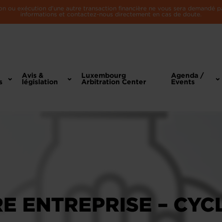
n ou exécution d'une autre transaction financière ne vous sera demandé par 
informations et contactez-nous directement en cas de doute.
Avis &
Luxembourg
Agenda /
s
législation
Arbitration Center
Events
E ENTREPRISE – CYC