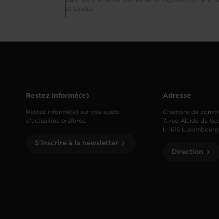
Bâtir les premières pierres de sa digitalisation afin d
et solides
Restez informé(e)
Adresse
Restez informé(e) sur vos sujets
Chambre de comm
d’actualités préférés.
7, rue Alcide de Ga
L-1615 Luxembourg
S'inscrire à la newsletter
Direction