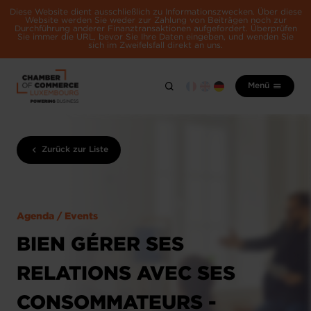
Diese Website dient ausschließlich zu Informationszwecken. Über diese
Website werden Sie weder zur Zahlung von Beiträgen noch zur
Durchführung anderer Finanztransaktionen aufgefordert. Überprüfen
Sie immer die URL, bevor Sie Ihre Daten eingeben, und wenden Sie
sich im Zweifelsfall direkt an uns.
Menü
Zurück zur Liste
Agenda / Events
BIEN GÉRER SES
RELATIONS AVEC SES
CONSOMMATEURS -