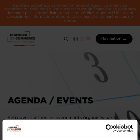
Ce site a un but exclusivement informatif. Aucun paiement de
cotisation ou exécution d'une autre transaction financière ne vous sera
demandé par l'intermédiaire de ce site. Vérifiez toujours l'URL avant
de saisir vos informations et contactez-nous directement en cas de
doute.
Navigation
AGENDA / EVENTS
Retrouvez ici tous les événements organisés par la
Chambre de Commerce et ses partenaires.