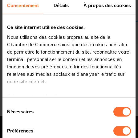
Consentement
Détails
À propos des cookies
Ce site internet utilise des cookies.
Liste des futurs événements
Filtrer
Nous utilisons des cookies propres au site de la
Septembre 2014
Chambre de Commerce ainsi que des cookies tiers afin
de permettre le fonctionnement du site, reconnaître votre
Aucun événement trouvé
terminal, personnaliser le contenu et les annonces en
fonction de vos préférences, offrir des fonctionnalités
Essayez de modifier votre recherche
relatives aux médias sociaux et d'analyser le trafic sur
notre site internet.
Grâce au présent bandeau, vous pouvez accepter,
Janvier 2023
refuser ou configurer les cookies selon vos préférences,
Sélection
à l’exception des cookies strictement nécessaires au
Nécessaires
du
fonctionnement du site. Une description des différents
consentement
cookies est accessible sous l’onglet « Détails » ci-
Préférences
dessus.