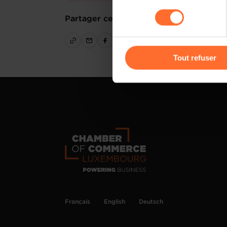
sociaux, sauvegarde des préfé
consentement
cas de refus de tous les coo
Partager cet article
Vous avez la possibilité de m
gauche de chaque page.
Tout refuser
Pour de plus amples informat
personnelles, vous pouvez c
personnelles
.
Français
English
Deutsch