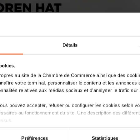
OREN HAT
Détails
cookies.
ropres au site de la Chambre de Commerce ainsi que des cookies
Am Luc-Frieden-Platz in Contern soll e
naître votre terminal, personnaliser le contenu et les annonces 
vorgelesen haben. So jedenfalls wurde e
onnalités relatives aux médias sociaux et d'analyser le trafic sur n
„Das ist Luc Frieden“, sagte die Mutter 
us pouvez accepter, refuser ou configurer les cookies selon vos
Regierung. Die hat Angst vor de
ssaires au fonctionnement du site. Une description des différen
aufgerufen haben. Am Samst
essus.
Arbeitgeberorganisationen seien ner
ihre Zukunft machen und auf die Str
on sur le site et certaines fonctionnalités (ex : lecture de vidéos,
die Dinge, erklärte die Mutter.
Préférences
Statistiques