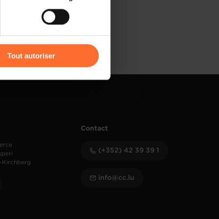
) peuvent être affectées en
r l’icône flottante en bas à
Tout autoriser
amenés à traiter vos données
de protection des données
Contact
erce
(+352) 42 39 39 1
speri
-Kirchberg
info@cc.lu