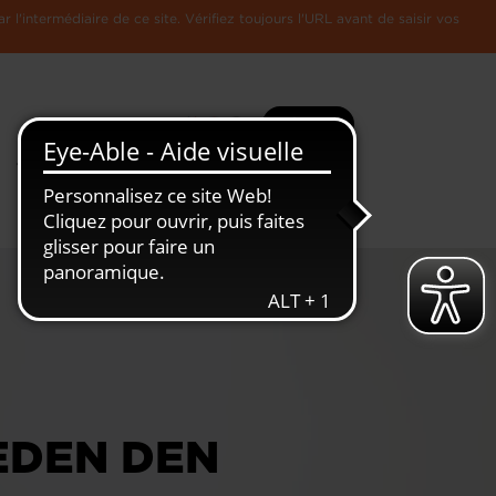
l'intermédiaire de ce site. Vérifiez toujours l'URL avant de saisir vos
Recherche
Plus
Toute
L'Economie
l'information
Luxembourgeoise
EDEN DEN