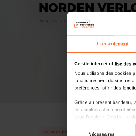
NORDEN VERL
28.06.2025 - Tageblatt
Consentement
Ce site internet utilise des 
Nous utilisons des cookies p
fonctionnement du site, recon
préférences, offrir des foncti
Grâce au présent bandeau, vo
des cookies strictement néce
sous l’onglet « Détails » ci-d
Sélection
Il est précisé que la navigati
Revue de presse
Nécessaires
du