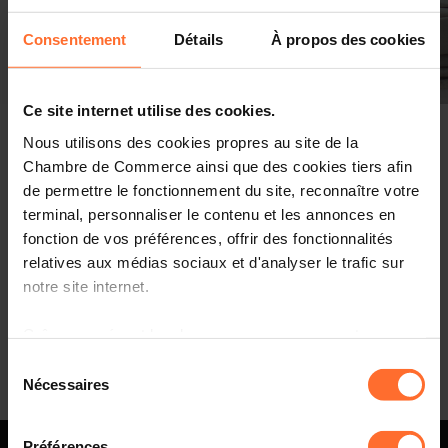
Consentement
Détails
À propos des cookies
Ce site internet utilise des cookies.
Nous utilisons des cookies propres au site de la
Chambre de Commerce ainsi que des cookies tiers afin
À Osaka, le pavillon luxembourgeois sacré pour sa
de permettre le fonctionnement du site, reconnaître votre
durabilité
terminal, personnaliser le contenu et les annonces en
fonction de vos préférences, offrir des fonctionnalités
relatives aux médias sociaux et d'analyser le trafic sur
notre site internet.
Page 202 de 202
Grâce au présent bandeau, vous pouvez accepter,
refuser ou configurer les cookies selon vos préférences,
Sélection
à l’exception des cookies strictement nécessaires au
Nécessaires
du
fonctionnement du site. Une description des différents
consentement
cookies est accessible sous l’onglet « Détails » ci-
Préférences