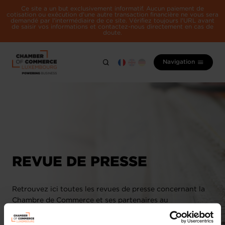
Ce site a un but exclusivement informatif. Aucun paiement de
cotisation ou exécution d'une autre transaction financière ne vous sera
demandé par l'intermédiaire de ce site. Vérifiez toujours l'URL avant
de saisir vos informations et contactez-nous directement en cas de
doute.
Navigation
REVUE DE PRESSE
Retrouvez ici toutes les revues de presse concernant la
Chambre de Commerce et ses partenaires au
Luxembourg