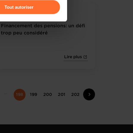
Tout autoriser
14.09.2023 - PaperJam Newsletter
amenés à traiter vos données
de protection des données
Financement des pensions: un défi
trop peu considéré
Lire plus
198
199
200
201
202