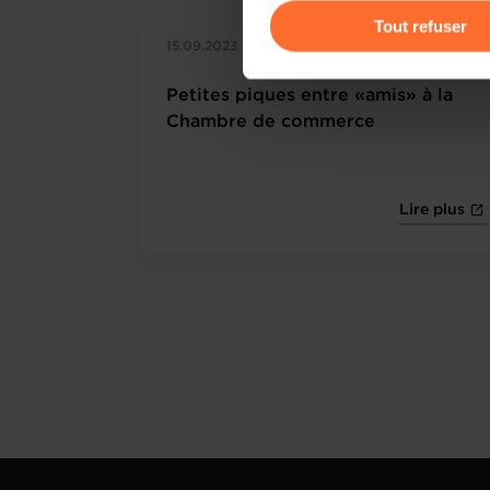
gauche de chaque page.
Tout refuser
15.09.2023 - Paperjam.lu
Pour de plus amples informat
personnelles, vous pouvez c
Petites piques entre «amis» à la
personnelles
.
Chambre de commerce
Lire plus