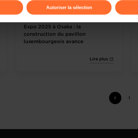
Autoriser la sélection
15.09.2023 - Le Quotidien
ions sur la manière dont nous utilisons lescookies et sommes 
onsulter notre
Charte d’usage des cookies
et notre
Politique 
Expo 2025 à Osaka : la
construction du pavillon
luxembourgeois avance
Lire plus
1