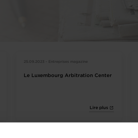
25.09.2023 - Entreprises magazine
Le Luxembourg Arbitration Center
Lire plus