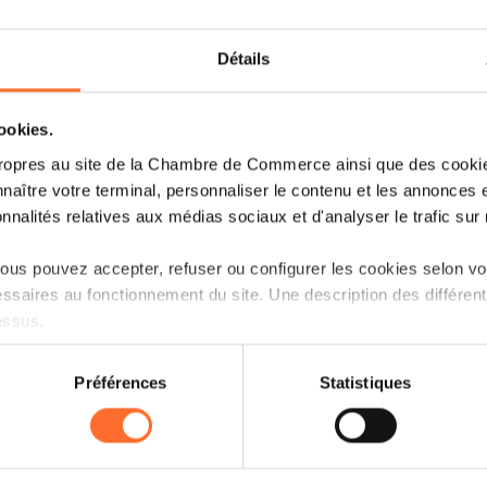
18.09.2023 - NEO Mag
Des experts qui forment de futurs
Détails
experts
cookies.
ropres au site de la Chambre de Commerce ainsi que des cookies
Lire plus
naître votre terminal, personnaliser le contenu et les annonces 
onnalités relatives aux médias sociaux et d'analyser le trafic sur n
us pouvez accepter, refuser ou configurer les cookies selon vos
16.09.2023 - mywort.lu
ssaires au fonctionnement du site. Une description des différen
essus.
Remise des prix de la Lëtzebuerger
Informatiksolympiad 2023
on sur le site et certaines fonctionnalités (ex : lecture de vidéos,
Préférences
Statistiques
rences de lecture vidéo, personnalisation de l’affichage du site
Lire plus
kies ou des cookies non nécessaires.
odifier ou retirer votre consentement à tout moment en cliquant su