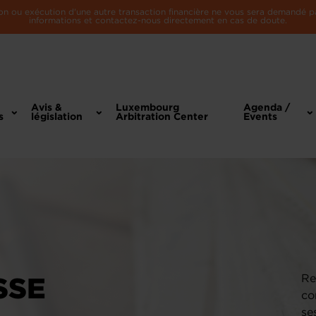
n ou exécution d'une autre transaction financière ne vous sera demandé par 
informations et contactez-nous directement en cas de doute.
Avis &
Luxembourg
Agenda /
s
législation
Arbitration Center
Events
SSE
Re
co
se