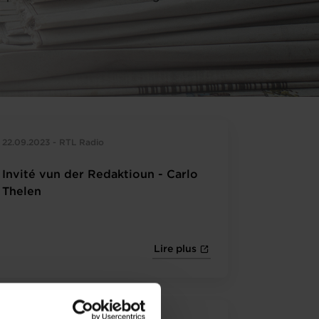
22.09.2023 - RTL Radio
Invité vun der Redaktioun - Carlo
Thelen
Lire plus