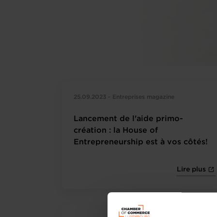
25.09.2023 - Entreprises magazine
Lancement de l'aide primo-
création : la House of
Entrepreneurship est à vos côtés!
Lire plus