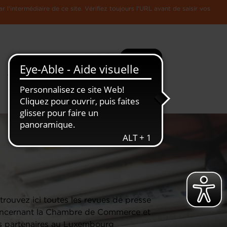
l'intermédiaire de ce site. Vérifiez toujours l'URL avant de saisir vos
Recherche
Plus
Toute
L'Economie
l'information
Luxembourgeoise
trouvez ici toutes les revues de presse
ncernant la Chambre de Commerce et
s partenaires au Luxembourg