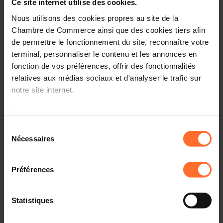
Ce site internet utilise des cookies.
Nous utilisons des cookies propres au site de la
Environnement : Aides prolongées
Chambre de Commerce ainsi que des cookies tiers afin
de permettre le fonctionnement du site, reconnaître votre
terminal, personnaliser le contenu et les annonces en
21.11.2024 - Zeitung vum Lëtzebuerger Vollek
fonction de vos préférences, offrir des fonctionnalités
relatives aux médias sociaux et d'analyser le trafic sur
Verlängerung der befristeten Beihilfe zu
notre site internet.
Umweltauswirkungen
Grâce au présent bandeau, vous pouvez accepter,
refuser ou configurer les cookies selon vos préférences,
Sélection
20.11.2024 - RTL Today.lu
à l’exception des cookies strictement nécessaires au
Nécessaires
du
fonctionnement du site. Une description des différents
consentement
Cyber defence and municipal messaging app in
cookies est accessible sous l’onglet « Détails » ci-
focus at Luxembourg Internet Days
Préférences
dessus.
Il est précisé que la navigation sur le site et certaines
Statistiques
fonctionnalités (ex : lecture de vidéos, partage sur les
19.11.2024 - Entreprises magazine
réseaux sociaux, sauvegarde des préférences de lecture