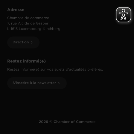
Adresse
Chambre de commerce
7, rue Alcide de Gasperi
L-1615 Luxembourg-Kirchberg
Direction
Restez informé(e)
Restez informé(e) sur vos sujets d’actualités préférés.
S'inscrire à la newsletter
2026 © Chamber of Commerce