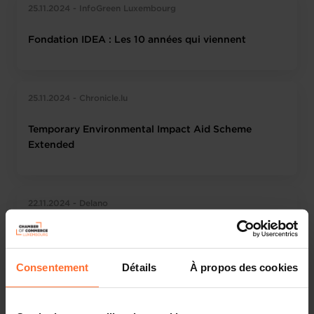
25.11.2024 - InfoGreen Luxembourg
Fondation IDEA : Les 10 années qui viennent
25.11.2024 - Chronicle.lu
Temporary Environmental Impact Aid Scheme
Extended
22.11.2024 - Delano
Idea Foundation has acquired a “credibility” that
must be maintained
Consentement
Détails
À propos des cookies
21.11.2024 - Le Quotidien