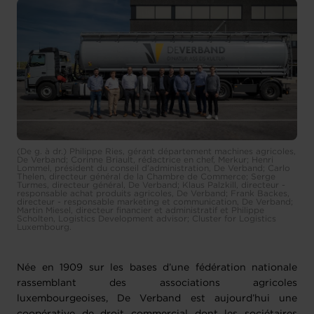
(De g. à dr.) Philippe Ries, gérant département machines agricoles,
De Verband; Corinne Briault, rédactrice en chef, Merkur; Henri
Lommel, président du conseil d’administration, De Verband; Carlo
Thelen, directeur général de la Chambre de Commerce; Serge
Turmes, directeur général, De Verband; Klaus Palzkill, directeur -
responsable achat produits agricoles, De Verband; Frank Backes,
directeur - responsable marketing et communication, De Verband;
Martin Miesel, directeur financier et administratif et Philippe
Scholten, Logistics Development advisor; Cluster for Logistics
Luxembourg.
Née en 1909 sur les bases d’une fédération nationale
rassemblant des associations agricoles
luxembourgeoises, De Verband est aujourd’hui une
coopérative de droit commercial dont les sociétaires