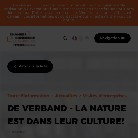
Ce site a un but exclusivement informatif. Aucun paiement de
cotisation ou exécution d'une autre transaction financière ne vous sera
demandé par l'intermédiaire de ce site. Vérifiez toujours l'URL avant
de saisir vos informations et contactez-nous directement en cas de
doute.
Navigation
Retour à la liste
Toute l'information
Actualités
Visites d'entreprises
DE VERBAND - LA NATURE
EST DANS LEUR CULTURE!
16.09.2022