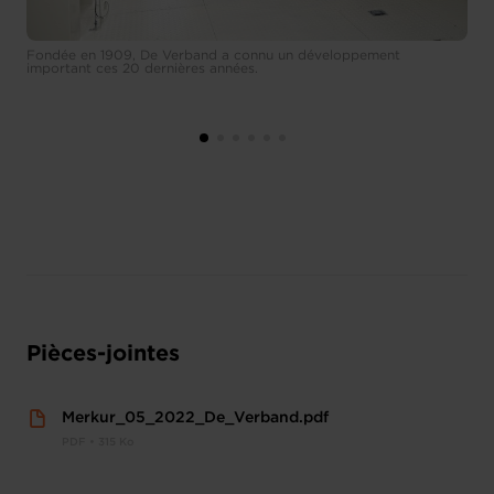
Fondée en 1909, De Verband a connu un développement
important ces 20 dernières années.
Pièces-jointes
Merkur_05_2022_De_Verband.pdf
PDF • 315 Ko