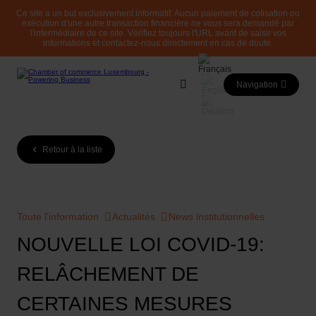
Ce site a un but exclusivement informatif. Aucun paiement de cotisation ou
exécution d'une autre transaction financière ne vous sera demandé par
l'intermédiaire de ce site. Vérifiez toujours l'URL avant de saisir vos
informations et contactez-nous directement en cas de doute.
Navigation
Retour à la liste
Toute l'information
Actualités
News institutionnelles
NOUVELLE LOI COVID-19:
RELÂCHEMENT DE
CERTAINES MESURES