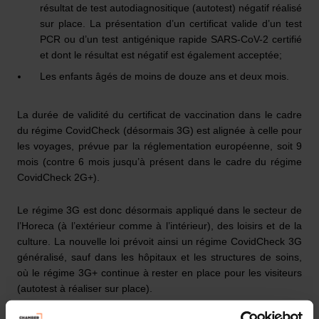
résultat de test autodiagnositique (autotest) négatif réalisé
sur place. La présentation d’un certificat valide d’un test
PCR ou d’un test antigénique rapide SARS-CoV-2 certifié
et dont le résultat est négatif est également acceptée;
Les enfants âgés de moins de douze ans et deux mois.
La durée de validité du certificat de vaccination dans le cadre
du régime CovidCheck (désormais 3G) est alignée à celle pour
les voyages, prévue par la réglementation européenne, soit 9
mois (contre 6 mois jusqu’à présent dans le cadre du régime
CovidCheck 2G+).
Le régime 3G est donc désormais appliqué dans le secteur de
l’Horeca (à l’extérieur comme à l’intérieur), des loisirs et de la
culture. La nouvelle loi prévoit ainsi un régime CovidCheck 3G
généralisé, sauf dans les hôpitaux et les structures de soins,
où le régime 3G+ continue à rester en place pour les visiteurs
(autotest à réaliser sur place).