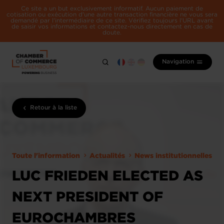
Ce site a un but exclusivement informatif. Aucun paiement de
cotisation ou exécution d'une autre transaction financière ne vous sera
demandé par l'intermédiaire de ce site. Vérifiez toujours l'URL avant
de saisir vos informations et contactez-nous directement en cas de
doute.
Navigation
Retour à la liste
Toute l'information
Actualités
News institutionnelles
LUC FRIEDEN ELECTED AS
NEXT PRESIDENT OF
EUROCHAMBRES