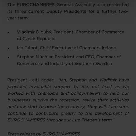
Charte d’usage des cookies
et notre
Politique de
The EUROCHAMBRES General Assembly also re-elected
protection des données personnelles
.
its three current Deputy Presidents for a further two-
year term:
Vladimir Dlouhý, President, Chamber of Commerce
of Czech Republic
Ian Talbot, Chief Executive of Chambers Ireland
Stephan Müchler, President and CEO, Chamber of
Commerce and Industry of Southern Sweden
President Leitl added:
“Ian, Stephan and Vladimir have
provided invaluable support to me, not least as we
worked with chambers and policy-makers to help our
businesses survive the recession, revive their activities
and now start to drive the recovery. They will, I am sure,
continue to contribute greatly to the development of
EUROCHAMBRES throughout Luc Frieden’s term.”
Press release by EUROCHAMBRES