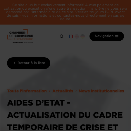
Ce site a un but exclusivement informatif. Aucun paiement de
cotisation ou exécution d'une autre transaction financière ne vous sera
demandé par l'intermédiaire de ce site. Vérifiez toujours l'URL avant
de saisir vos informations et contactez-nous directement en cas de
doute.
Navigation
Retour à la liste
Toute l'information
Actualités
News institutionnelles
AIDES D’ETAT -
ACTUALISATION DU CADRE
TEMPORAIRE DE CRISE ET