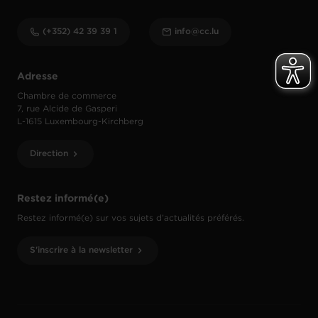
(+352) 42 39 39 1
info@cc.lu
Adresse
Chambre de commerce
7, rue Alcide de Gasperi
L-1615 Luxembourg-Kirchberg
Direction
Restez informé(e)
Restez informé(e) sur vos sujets d’actualités préférés.
S'inscrire à la newsletter