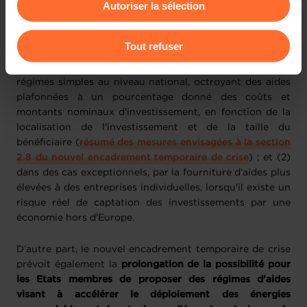
Autoriser la sélection
flottante en bas à gauche de chaque page.
le recyclage des matières premières
critiques
correspondantes.
Pour de plus amples informations sur la manière dont
Tout refuser
nous utilisons lescookies et sommes amenés à traiter
Ces soutiens peuvent passer par (1) la conception de
vos données personnelles, vous pouvez consulter notre
régimes simples au niveau national, octroyant des aides
Charte d’usage des cookies
et notre
Politique de
plafonnées à un pourcentage donné des coûts et
protection des données personnelles
.
montants nominaux d'investissement, en fonction de la
localisation de l'investissement et de la taille du
bénéficiaire (
résumé des mesures envisagées à la section
2.8 du nouvel encadrement temporaire de crise
) ; et (2)
dans des cas exceptionnels, par la fourniture d’aides plus
élevées à des entreprises individuelles, lorsqu'il existe un
risque réel de captation des investissements par une
économie hors d'Europe.
D’autre part, le nouvel encadrement temporaire de crise
prévoit également la
prolongation de la possibilité pour
les Etats membres de proposer des régimes d’aides
visant à accélérer le déploiement des énergies