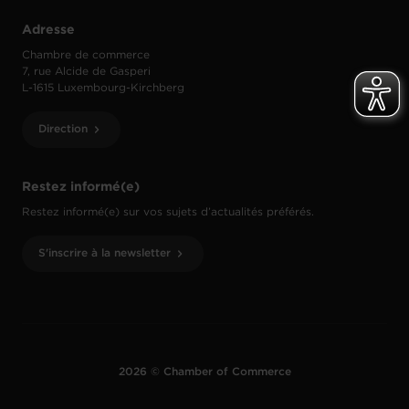
Adresse
Chambre de commerce
7, rue Alcide de Gasperi
L-1615 Luxembourg-Kirchberg
Direction
Restez informé(e)
Restez informé(e) sur vos sujets d’actualités préférés.
S'inscrire à la newsletter
2026 © Chamber of Commerce