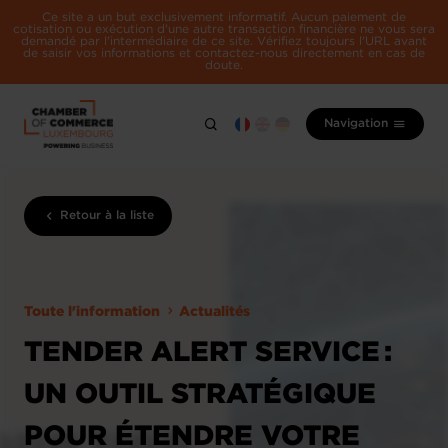
Ce site a un but exclusivement informatif. Aucun paiement de
cotisation ou exécution d'une autre transaction financière ne vous sera
demandé par l'intermédiaire de ce site. Vérifiez toujours l'URL avant
de saisir vos informations et contactez-nous directement en cas de
doute.
Navigation
Retour à la liste
Toute l'information
Actualités
TENDER ALERT SERVICE :
UN OUTIL STRATÉGIQUE
POUR ÉTENDRE VOTRE