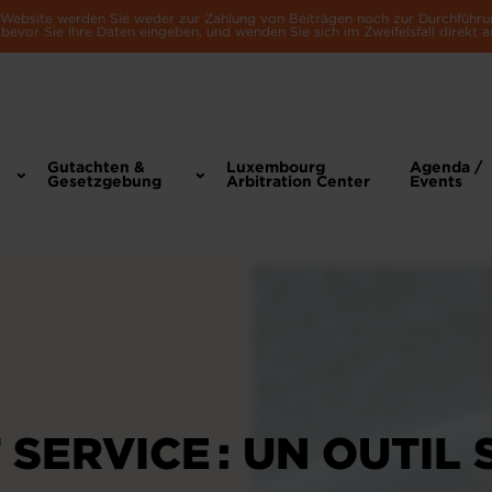
e Website werden Sie weder zur Zahlung von Beiträgen noch zur Durchführu
bevor Sie Ihre Daten eingeben, und wenden Sie sich im Zweifelsfall direkt a
Gutachten &
Luxembourg
Agenda /
Gesetzgebung
Arbitration Center
Events
SERVICE : UN OUTIL