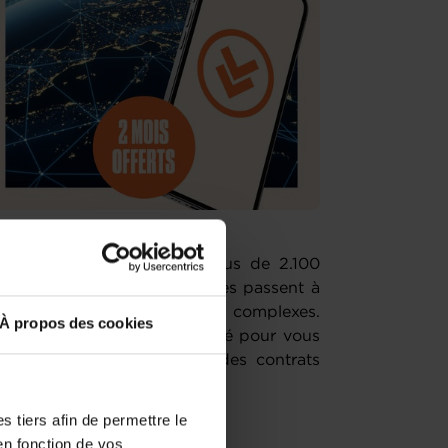
ernationaux représentent plus de 2.100
nt, de nombreuses entreprises passent à
mps ou à cause de démarches complexes.
À propos des cookies
un service de veille, pensé pour vous
 et vous aider à décrocher des contrats
 tiers afin de permettre le
en fonction de vos