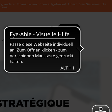
ng anderer Finanztransaktionen aufgefordert. Überprüfen Sie immer die
n uns.
Suche
Mehr
News &
Die Luxemburger
Publikationen
Wirtschaft
 STRATÉGIQUE