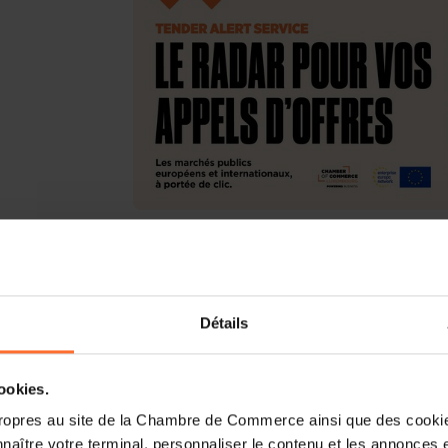
Les marchés publics européens et int
milliards d’euros chaque année. Pourta
côté de ces opportunités faute de te
Détails
La Chambre de Commerce vous propose 
simplifier l’accès aux appels d’offres
stratégiques.
cookies.
ropres au site de la Chambre de Commerce ainsi que des cookies
Le radar pour vos appels d’offres!
naître votre terminal, personnaliser le contenu et les annonces 