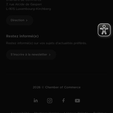
7, rue Alcide de Gasperi
L-1615 Luxembourg-Kirchberg
Direction
Restez informé(e)
Restez informé(e) sur vos sujets d’actualités préférés.
S'inscrire à la newsletter
2026 © Chamber of Commerce