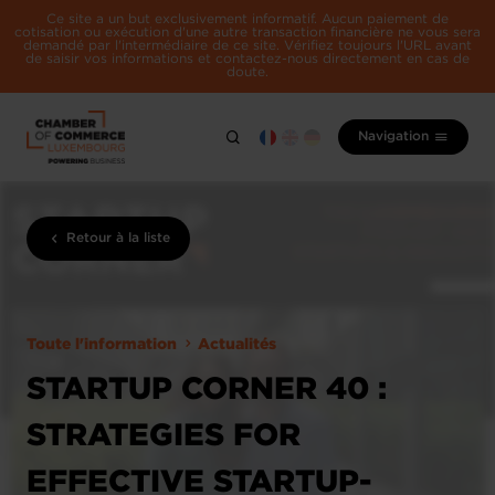
Ce site a un but exclusivement informatif. Aucun paiement de
cotisation ou exécution d'une autre transaction financière ne vous sera
demandé par l'intermédiaire de ce site. Vérifiez toujours l'URL avant
de saisir vos informations et contactez-nous directement en cas de
doute.
Navigation
Retour à la liste
Toute l'information
Actualités
STARTUP CORNER 40 :
STRATEGIES FOR
EFFECTIVE STARTUP-