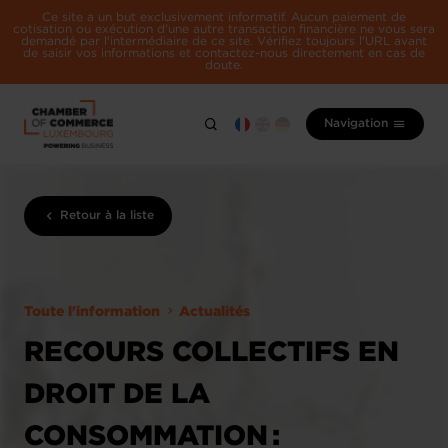
Ce site a un but exclusivement informatif. Aucun paiement de
cotisation ou exécution d'une autre transaction financière ne vous sera
demandé par l'intermédiaire de ce site. Vérifiez toujours l'URL avant
de saisir vos informations et contactez-nous directement en cas de
doute.
Navigation
Retour à la liste
Toute l'information
Actualités
RECOURS COLLECTIFS EN
DROIT DE LA
CONSOMMATION :