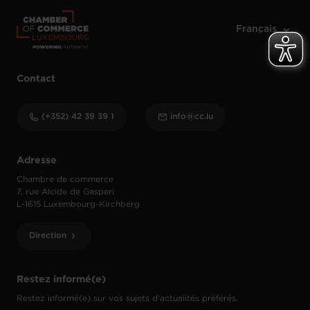
Contact
(+352) 42 39 39 1
info@cc.lu
Adresse
Chambre de commerce
7, rue Alcide de Gasperi
L-1615 Luxembourg-Kirchberg
Direction
Restez informé(e)
Restez informé(e) sur vos sujets d’actualités préférés.