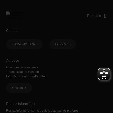
Contact
(+352) 42 39 39 1
info@cc.lu
Adresse
Chambre de commerce
7, rue Alcide de Gasperi
L-1615 Luxembourg-Kirchberg
Direction
Restez informé(e)
Restez informé(e) sur vos sujets d’actualités préférés.