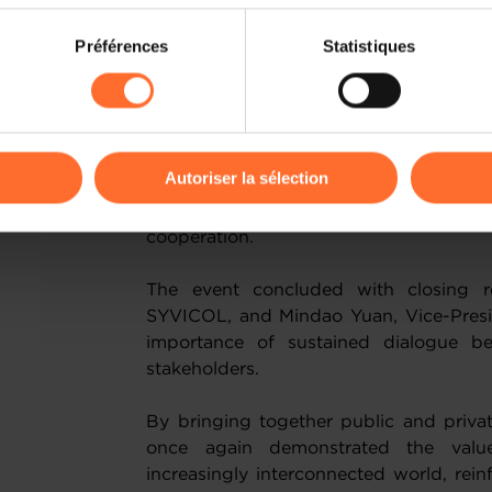
The networking lunch provided an opp
participants to identify synergies and in
on sur le site et certaines fonctionnalités (ex : lecture de vidéos,
Préférences
Statistiques
reflected a shared ambition to deepen c
rences de lecture vidéo, personnalisation de l’affichage du site
concrete business opportunities.
kies ou des cookies non nécessaires.
Particular attention was given to the u
odifier ou retirer votre consentement à tout moment en cliquant su
scheduled from 19 to 25 September 202
Autoriser la sélection
companies in exploring and expanding th
is expected to serve as a catalyst for
ions sur la manière dont nous utilisons lescookies et sommes 
cooperation.
onsulter notre
Charte d’usage des cookies
et notre
Politique 
The event concluded with closing r
SYVICOL, and Mindao Yuan, Vice-Presi
importance of sustained dialogue be
stakeholders.
By bringing together public and privat
once again demonstrated the value
increasingly interconnected world, rei