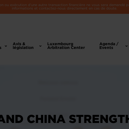
n ou exécution d'une autre transaction financière ne vous sera demandé par 
informations et contactez-nous directement en cas de doute.
Avis &
Luxembourg
Agenda /
s
législation
Arbitration Center
Events
ND CHINA STRENGTH