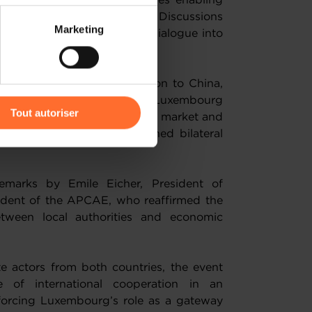
ortunity for direct exchanges enabling
itiate potential partnerships. Discussions
 partage sur les réseaux
Marketing
ollaboration and translate dialogue into
) peuvent être affectées en
pcoming official trade mission to China,
r l’icône flottante en bas à
6. The mission will support Luxembourg
Tout autoriser
eir activities in the Chinese market and
 new projects and strengthened bilateral
amenés à traiter vos données
de protection des données
emarks by Emile Eicher, President of
dent of the APCAE, who reaffirmed the
tween local authorities and economic
e actors from both countries, the event
 of international cooperation in an
nforcing Luxembourg’s role as a gateway