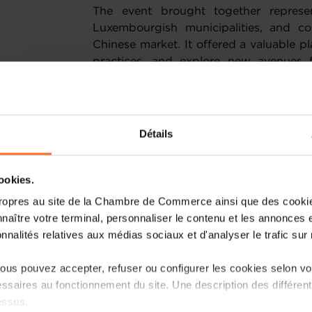
The event brought together represen
Luxembourgish municipalities, and co
Chinese market. It offered a valuable p
practices, and explore new avenues 
business levels.
In his welcome address, Fernand E
Commerce highlighted the strong 
Détails
Luxembourg and China, underlining its
emphasized Luxembourg’s international 
driven economy, and its recognised ex
cookies.
logistics, space technologies, digital i
ropres au site de la Chambre de Commerce ainsi que des cookies
naître votre terminal, personnaliser le contenu et les annonces 
Participants gained insights into Lux
onnalités relatives aux médias sociaux et d'analyser le trafic sur n
by presentations from the Chinese 
economic strengths, development priorit
us pouvez accepter, refuser ou configurer les cookies selon vos
cooperation.
ssaires au fonctionnement du site. Une description des différen
essus.