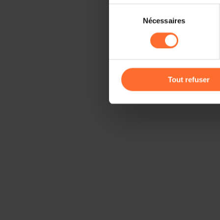
Sélection
Il est précisé que la navigati
Nécessaires
du
sociaux, sauvegarde des préfé
consentement
cas de refus de tous les coo
Vous avez la possibilité de m
gauche de chaque page.
Tout refuser
Pour de plus amples informat
personnelles, vous pouvez c
personnelles
.