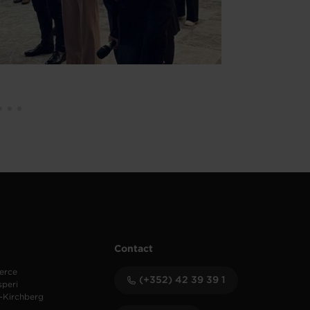
Contact
erce
(+352) 42 39 39 1
speri
-Kirchberg