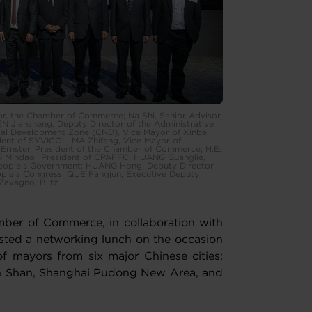
tor, the Chamber of Commerce; Na Shi, Senior Advisor,
N Jiansheng, Deputy Director of the Administrative
ial Development Zone (CND), Vice Mayor of Xinbei
ident of SYVICOL; MA Zhifeng, Vice Mayor of
Ernster, President of the Chamber of Commerce; H.E.
 Mindao, President of CPAFFC; HUANG Guanglie,
People’s Government; HUANG Hong, Deputy Director
ple’s Congress; QUE Fangjun, Executive Deputy
Zavagno, Blitz
er of Commerce, in collaboration with
ted a networking lunch on the occasion
 of mayors from six major Chinese cities:
 Shan, Shanghai Pudong New Area, and