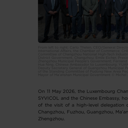
From left to right: Carlo Thelen, CEO/General Direc
International Affairs, the Chamber of Commerce; CHE
Committee of Changzhou National High-Tech Industr
District Government, Changzhou; Emile Eicher, Pres
Zhengzhou Municipal People's Government; Fernand 
Hua Ning, Chinese Ambassdor to Luxembourg; YUAN
Deputy Secretary General of Guangzhou Municipal 
of the Standing Committee of Pudong New Area Peo
Mayor of Ma’anshan Municipal Government © Michel 
On 11 May 2026, the Luxembourg Chamb
SYVICOL and the Chinese Embassy, hos
of the visit of a high-level delegation
Changzhou, Fuzhou, Guangzhou, Ma’an
Zhengzhou.