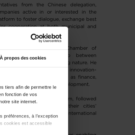
tatives from the Chinese delegation,
mpanies active in or interested in the
latform to foster dialogue, exchange best
for cooperation at both municipal and
rnster, President of the Chamber of
and evolving relationship between
À propos des cookies
 dynamic and forward-looking nature. He
outlook, its diversified and innovation-
pertise in key sectors such as finance,
nnovation, and sustainable development.
 tiers afin de permettre le
en fonction de vos
embourg’s economic ecosystem, followed
otre site internet.
mayors, who showcased their cities’
ies, and opportunities for international
 préférences, à l’exception
ts cookies est accessible