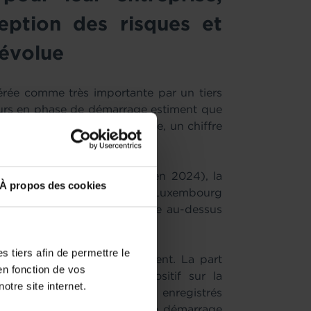
eption des risques et
 évolue
sidérée comme très importante par un tiers
urs en phase de démarrage estiment que
 économique et leur stratégie, un chiffre
opéenne de 30%.
e globalement stable (34% en 2024), la
À propos des cookies
 à 30%. Par conséquent, le Luxembourg
et indicateur, même s’il reste au-dessus
 tiers afin de permettre le
s à l’adoption de l’IA évoluent
.
La part
en fonction de vos
l’IA ait un fort impact positif sur la
otre site internet.
lève à 24%, contre 47% enregistrés
s entrepreneurs en phase de démarrage