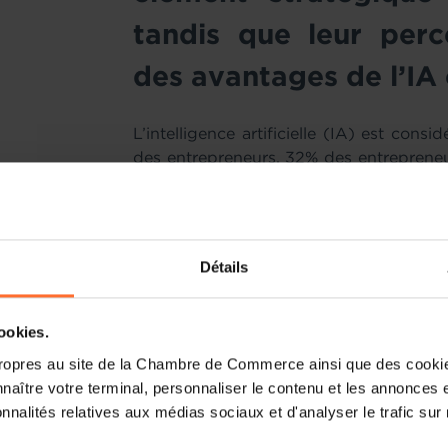
tandis que leur perc
des avantages de l’IA
L’intelligence artificielle (IA) est con
des entrepreneurs. 32% des entreprene
l’IA est
très
importante pour leur modèle
légèrement supérieur à la moyenne eur
Alors que la part du Luxembourg rest
Détails
moyenne européenne est passée de 22%
n’occupe plus la première place pour c
de la moyenne européenne.
cookies.
ropres au site de la Chambre de Commerce ainsi que des cookies
Les avantages et les risques perçus lié
naître votre terminal, personnaliser le contenu et les annonces 
d’entrepreneurs s’attendant à ce que 
onnalités relatives aux médias sociaux et d'analyser le trafic sur n
croissance de leur entreprise s’é
précédemment. Parallèlement, 45 % de