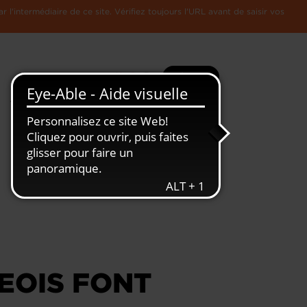
l'intermédiaire de ce site. Vérifiez toujours l'URL avant de saisir vos
Recherche
Plus
Toute
L'Economie
l'information
Luxembourgeoise
EOIS FONT