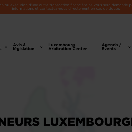
n ou exécution d'une autre transaction financière ne vous sera demandé par 
informations et contactez-nous directement en cas de doute.
Avis &
Luxembourg
Agenda /
s
législation
Arbitration Center
Events
ENEURS LUXEMBOURG