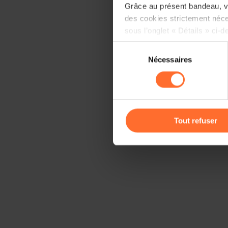
Grâce au présent bandeau, vo
des cookies strictement néce
sous l’onglet « Détails » ci-d
Sélection
Il est précisé que la navigati
Nécessaires
du
sociaux, sauvegarde des préfé
consentement
cas de refus de tous les coo
Vous avez la possibilité de m
gauche de chaque page.
Tout refuser
Pour de plus amples informat
personnelles, vous pouvez c
personnelles
.