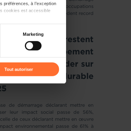
 préférences, à l’exception
al Activity
) ont état de préoccupations
ts cookies est accessible
té des données, contre un précédent record
 partage sur les réseaux
Marketing
) peuvent être affectées en
uxembourgeois restent
r du développement
r l’icône flottante en bas à
 position de leader sur
Tout autoriser
développement durable
amenés à traiter vos données
de protection des données
25
ase de démarrage déclarant mettre en
er leur impact social passe de 56%,
 celle de ceux déclarant mettre en œuvre
impact environnemental passe de 61% à