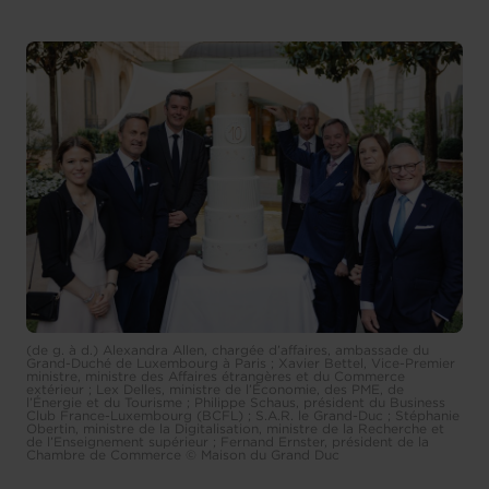
(de g. à d.) Alexandra Allen, chargée d’affaires, ambassade du
Grand-Duché de Luxembourg à Paris ; Xavier Bettel, Vice-Premier
ministre, ministre des Affaires étrangères et du Commerce
extérieur ; Lex Delles, ministre de l’Économie, des PME, de
l’Énergie et du Tourisme ; Philippe Schaus, président du Business
Club France-Luxembourg (BCFL) ; S.A.R. le Grand-Duc ; Stéphanie
Obertin, ministre de la Digitalisation, ministre de la Recherche et
de l’Enseignement supérieur ; Fernand Ernster, président de la
Chambre de Commerce © Maison du Grand Duc