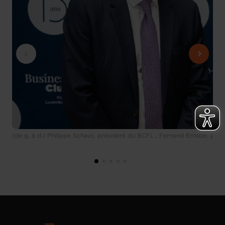
(de g. à d.) Philippe Schaus, président du BCFL ; Fernand Ernster, p