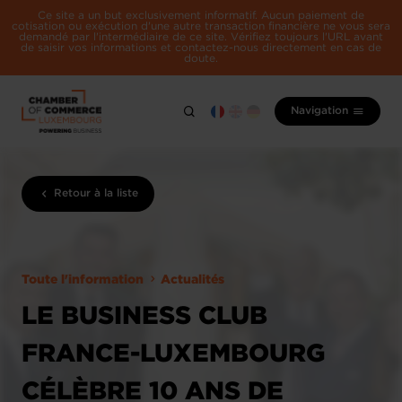
Ce site a un but exclusivement informatif. Aucun paiement de
cotisation ou exécution d'une autre transaction financière ne vous sera
demandé par l'intermédiaire de ce site. Vérifiez toujours l'URL avant
de saisir vos informations et contactez-nous directement en cas de
doute.
Navigation
Retour à la liste
Toute l'information
Actualités
LE BUSINESS CLUB
FRANCE-LUXEMBOURG
CÉLÈBRE 10 ANS DE