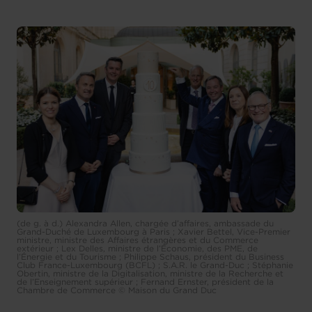
(de g. à d.) Alexandra Allen, chargée d’affaires, ambassade du
Grand-Duché de Luxembourg à Paris ; Xavier Bettel, Vice-Premier
ministre, ministre des Affaires étrangères et du Commerce
extérieur ; Lex Delles, ministre de l’Économie, des PME, de
l’Énergie et du Tourisme ; Philippe Schaus, président du Business
Club France-Luxembourg (BCFL) ; S.A.R. le Grand-Duc ; Stéphanie
Obertin, ministre de la Digitalisation, ministre de la Recherche et
de l’Enseignement supérieur ; Fernand Ernster, président de la
Chambre de Commerce © Maison du Grand Duc