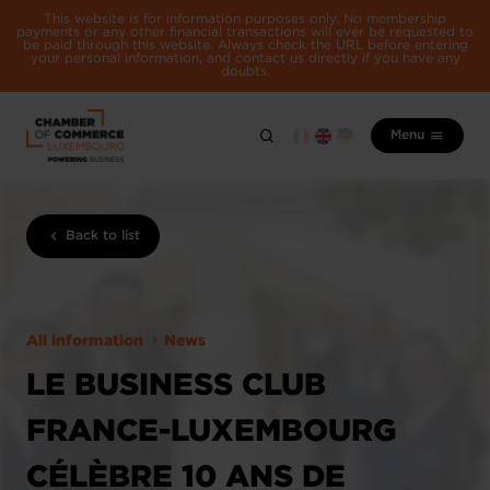
This website is for information purposes only. No membership
payments or any other financial transactions will ever be requested to
be paid through this website. Always check the URL before entering
your personal information, and contact us directly if you have any
doubts.
Menu
Back to list
All information
News
LE BUSINESS CLUB
FRANCE-LUXEMBOURG
CÉLÈBRE 10 ANS DE