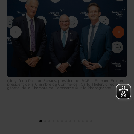
(de g. à d.) Philippe Schaus, président du BCFL ; Fernand Ernster,
président de la Chambre de Commerce ; Carlo Thelen, directeur
général de la Chambre de Commerce © Milo Photographe