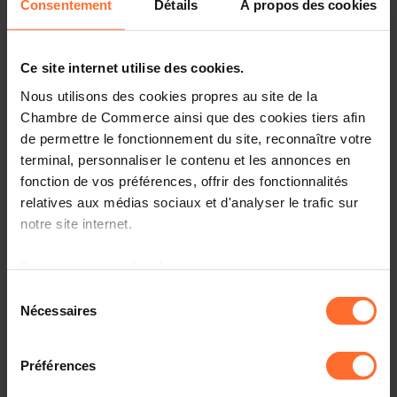
Consentement
Détails
À propos des cookies
Ce site internet utilise des cookies.
Nous utilisons des cookies propres au site de la
Chambre de Commerce ainsi que des cookies tiers afin
de permettre le fonctionnement du site, reconnaître votre
terminal, personnaliser le contenu et les annonces en
fonction de vos préférences, offrir des fonctionnalités
relatives aux médias sociaux et d'analyser le trafic sur
notre site internet.
La présente foire aux questions (« FAQ » ) a pour objectif
d’aider les entreprises à mettre en œuvre les mesures
sanitaires telles que prévues par la loi modifiée du 17-07-
Grâce au présent bandeau, vous pouvez accepter,
2020 sur les mesures de lutte contre la pandémie Covid-
refuser ou configurer les cookies selon vos préférences,
Sélection
19.
à l’exception des cookies strictement nécessaires au
Nécessaires
du
fonctionnement du site. Une description des différents
consentement
Ce document est purement informatif et ne prétend pas
cookies est accessible sous l’onglet « Détails » ci-
être exhaustif. Les informations contenues dans le
Préférences
dessus.
présent document sont d’ordre général et ne sont pas