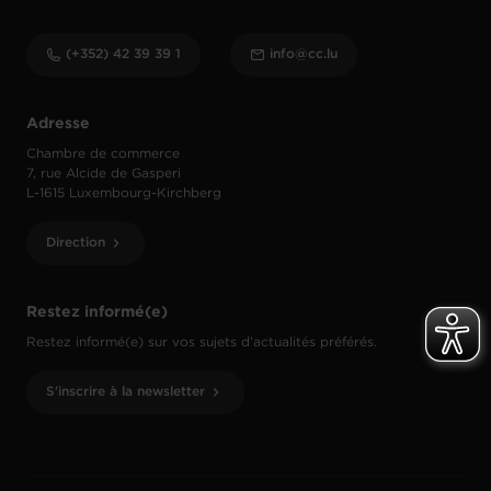
(+352) 42 39 39 1
info@cc.lu
Adresse
Chambre de commerce
7, rue Alcide de Gasperi
L-1615 Luxembourg-Kirchberg
Direction
Restez informé(e)
Restez informé(e) sur vos sujets d’actualités préférés.
S'inscrire à la newsletter