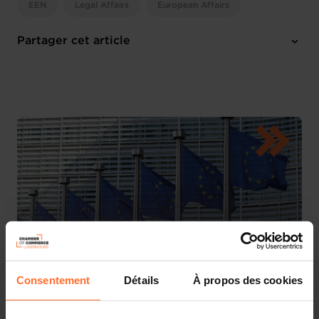
EEN
Legal Affairs
European Affairs
Partager cet article
Consentement
Détails
À propos des cookies
La Chambre de Commerce vous informe que la
Commission européenne a lancé une
consultation
ciblée