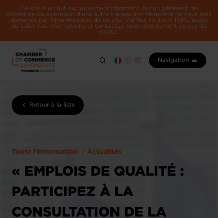
Ce site a un but exclusivement informatif. Aucun paiement de
cotisation ou exécution d'une autre transaction financière ne vous sera
demandé par l'intermédiaire de ce site. Vérifiez toujours l'URL avant
de saisir vos informations et contactez-nous directement en cas de
doute.
Navigation
Retour à la liste
Toute l'information
Actualités
« EMPLOIS DE QUALITÉ :
PARTICIPEZ À LA
CONSULTATION DE LA