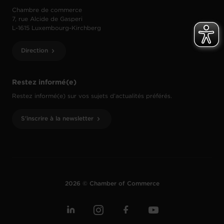
Chambre de commerce
7, rue Alcide de Gasperi
L-1615 Luxembourg-Kirchberg
Direction
Restez informé(e)
Restez informé(e) sur vos sujets d’actualités préférés.
S'inscrire à la newsletter
2026 © Chamber of Commerce