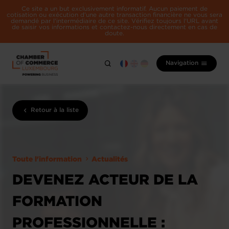
Ce site a un but exclusivement informatif. Aucun paiement de
cotisation ou exécution d'une autre transaction financière ne vous sera
demandé par l'intermédiaire de ce site. Vérifiez toujours l'URL avant
de saisir vos informations et contactez-nous directement en cas de
doute.
Navigation
Retour à la liste
Toute l'information
Actualités
DEVENEZ ACTEUR DE LA
FORMATION
PROFESSIONNELLE :