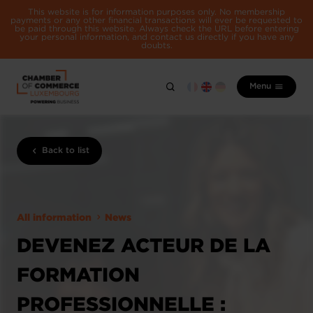
This website is for information purposes only. No membership
payments or any other financial transactions will ever be requested to
be paid through this website. Always check the URL before entering
your personal information, and contact us directly if you have any
doubts.
Menu
Back to list
All information
News
DEVENEZ ACTEUR DE LA
FORMATION
PROFESSIONNELLE :