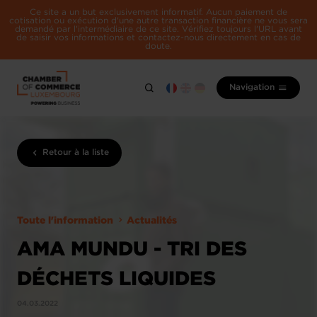
Ce site a un but exclusivement informatif. Aucun paiement de
cotisation ou exécution d'une autre transaction financière ne vous sera
demandé par l'intermédiaire de ce site. Vérifiez toujours l'URL avant
de saisir vos informations et contactez-nous directement en cas de
doute.
Navigation
Retour à la liste
Toute l'information
Actualités
AMA MUNDU - TRI DES
DÉCHETS LIQUIDES
04.03.2022