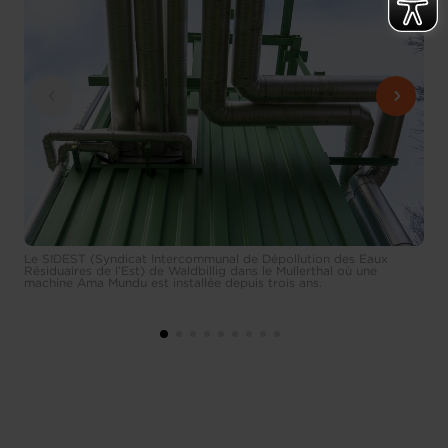
Le SIDEST (Syndicat Intercommunal de Dépollution des Eaux
Résiduaires de l’Est) de Waldbillig dans le Mullerthal où une
machine Ama Mundu est installée depuis trois ans.