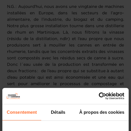
N.G. : Aujourd’hui, nous avons une vingtaine de machines
installées en Europe, dans les secteurs de l’agro-
alimentaire, de l’industrie, du biogaz et du camping.
Notre plus grosse installation tourne dans une distillerie
de rhum en Martinique. Là, nous filtrons la vinasse
(résidu de la distillation, ndlr) et l’eau propre que nous
produisons sert à mouiller les cannes en entrée de
rhumerie, tandis que les concentrés extraits des vinasses
sont compostés avec les résidus secs de canne à sucre.
Donc l´eau usée de la production est transformée en
deux fractions : de l’eau propre qui se substitue à autant
d’eau potable qui est ainsi économisée et une eau qui
sert pour améliorer le processus de compostage et
ramène de cette façon les nutriments à nouveau d’où ils
proviennent.
M.W. : Nous savons aussi qu’il y a un gros potentiel de
Consentement
Détails
À propos des cookies
développement en Allemagne pour le traitement des
digestats des centrales de biogaz mais avant de nous
lancer sur ce marché, nous devons conclure une joint-