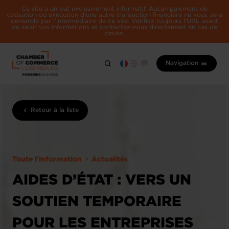
Ce site a un but exclusivement informatif. Aucun paiement de
cotisation ou exécution d'une autre transaction financière ne vous sera
demandé par l'intermédiaire de ce site. Vérifiez toujours l'URL avant
de saisir vos informations et contactez-nous directement en cas de
doute.
Navigation
Retour à la liste
Toute l'information
Actualités
AIDES D’ÉTAT : VERS UN
SOUTIEN TEMPORAIRE
POUR LES ENTREPRISES