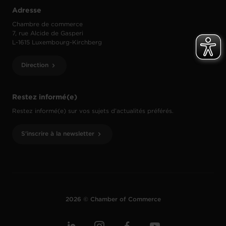
Adresse
Chambre de commerce
7, rue Alcide de Gasperi
L-1615 Luxembourg-Kirchberg
Direction
Restez informé(e)
Restez informé(e) sur vos sujets d’actualités préférés.
S'inscrire à la newsletter
2026 © Chamber of Commerce