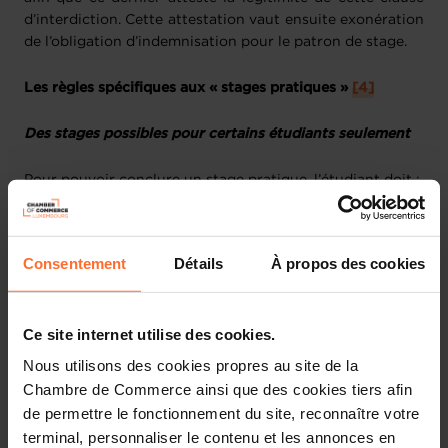
d’interdiction. Cette attestation vaut ensuite exonération
de l’obligation d’indemnisation pour le patron de stage.
Les règles spécifiques aux « stages pratiques »
[4]
Des stages possibles pour certains étudiants seulement
Pour pouvoir conclure un stage pratique, l’étudiant doit :
- soit être inscrit dans un établissement d’enseignement
luxembourgeois ou étranger et suivre de façon régulière
Consentement
Détails
À propos des cookies
un cycle d’enseignement ;
- soit être titulaire d’un diplôme de fins d’études
Ce site internet utilise des cookies.
secondaires luxembourgeois ou équivalent,
Nous utilisons des cookies propres au site de la
- soit avoir accompli avec succès un premier cycle de
Chambre de Commerce ainsi que des cookies tiers afin
l’enseignement supérieur ou universitaire (titulaire d’une
de permettre le fonctionnement du site, reconnaître votre
Licence ou d’un Bachelor).
terminal, personnaliser le contenu et les annonces en