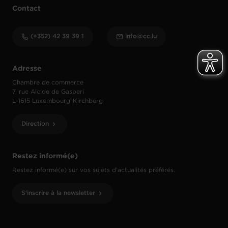
Contact
(+352) 42 39 39 1
info@cc.lu
Adresse
Chambre de commerce
7, rue Alcide de Gasperi
L-1615 Luxembourg-Kirchberg
Direction
Restez informé(e)
Restez informé(e) sur vos sujets d’actualités préférés.
S'inscrire à la newsletter