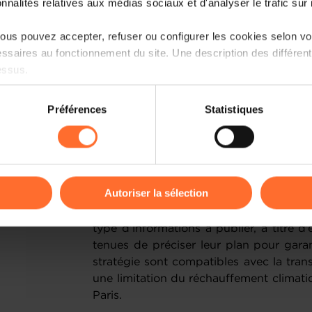
onnalités relatives aux médias sociaux et d'analyser le trafic sur n
au moins une filiale ou succursale dan
seuils. Ces entreprises doivent fournir
us pouvez accepter, refuser ou configurer les cookies selon vos
environnementale, sociale et de gouver
ssaires au fonctionnement du site. Une description des différen
directive.
essus.
Les informations à publier
on sur le site et certaines fonctionnalités (ex : lecture de vidéos,
Préférences
Statistiques
rences de lecture vidéo, personnalisation de l’affichage du site
La directive prévoit l’obligation de p
kies ou des cookies non nécessaires.
comprendre l’impact de l’entreprise sur 
informations permettant de comprend
odifier ou retirer votre consentement à tout moment en cliquant su
affectent le développement, la performan
Autoriser la sélection
Les dispositions de l’article 19
bis
de la d
ions sur la manière dont nous utilisons lescookies et sommes 
type d’informations à publier, à titre d
onsulter notre
Charte d’usage des cookies
et notre
Politique 
tenues de préciser leur plan pour gara
stratégie sont compatibles avec la tran
une limitation du réchauffement climat
Paris.