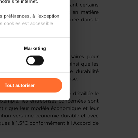
otre site internet.
s l'Union européenne dépassant certains
 un rapport sur leurs impacts en matière
 préférences, à l’exception
nance selon la définition donnée dans la
ts cookies est accessible
 partage sur les réseaux
Marketing
) peuvent être affectées en
ublier les informations nécessaires pour
les facteurs de durabilité
[1]
ainsi que les
re comment les facteurs de durabilité
r l’icône flottante en bas à
ce et la position de l’entreprise.
Tout autoriser
irective indiquent de manière détaillée le
amenés à traiter vos données
’exemple, les entreprises concernées sont
de protection des données
ntir que leur modèle économique et leur
sition vers une économie durable et avec
iques à 1,5°C conformément à l’Accord de