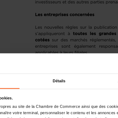
investisseurs et des autres parties prena
Les entreprises concernées
Les nouvelles règles sur la publication
s’appliqueront à
toutes les grandes 
cotées
sur des marchés réglementés, à
entreprises sont également responsa
applicables à leurs filiales.
Les règles s'appliqueront également au
spécificités. Pendant une période trans
les PME cotées, les exemptant de l'app
Détails
Quant aux
PME non cotées
, elles pour
base volontaire.
cookies.
En ce qui concerne les
entreprises no
ropres au site de la Chambre de Commerce ainsi que des cookies
rapport sur la durabilité s'applique à t
naître votre terminal, personnaliser le contenu et les annonces 
150 millions d'euros de chiffre d'affair