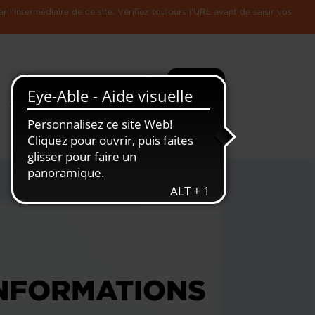
l'intermédiaire de ce site. Vérifiez toujours l'URL avant de saisir vos
Recherche
Plus
Toute
L'Economie
l'information
Luxembourgeoise
INFORMATIONS