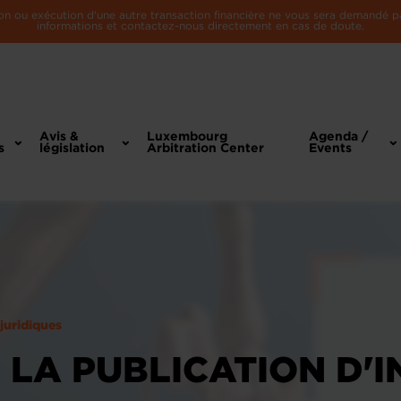
n ou exécution d'une autre transaction financière ne vous sera demandé par 
informations et contactez-nous directement en cas de doute.
Avis &
Luxembourg
Agenda /
s
législation
Arbitration Center
Events
 juridiques
R LA PUBLICATION D'