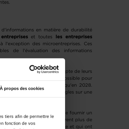
ntes.
 d'informations en matière de durabilité
entreprises
et toutes
les
entreprises
 l'exception des microentreprises. Ces
bles de l'évaluation des informations
x
PME
cotées
, en tenant compte de leurs
itoire, une dérogation sera possible pour
lication de la directive jusqu'en 2028.
À propos des cookies
ront choisir d’appliquer ces règles sur une
n européennes
, l'obligation de fournir un
 tiers afin de permettre le
outes les entreprises qui génèrent plus de
en fonction de vos
es net dans l'Union européenne et qui ont