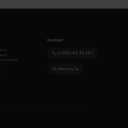
Contact
erce
(+352) 42 39 39 1
speri
-Kirchberg
info@cc.lu