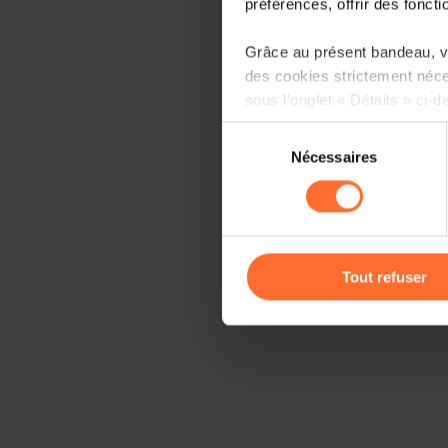
préférences, offrir des foncti
Grâce au présent bandeau, vo
des cookies strictement néce
sous l’onglet « Détails » ci-d
Sélection
Il est précisé que la navigati
Nécessaires
du
sociaux, sauvegarde des préfé
consentement
cas de refus de tous les coo
Vous avez la possibilité de m
gauche de chaque page.
Tout refuser
Pour de plus amples informat
personnelles, vous pouvez c
personnelles
.