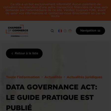
Ce site a un but exclusivement informatif. Aucun paiement de
cotisation ou exécution d'une autre transaction financière ne vous sera
demandé par l'intermédiaire de ce site. Vérifiez toujours l'URL avant
de saisir vos informations et contactez-nous directement en cas de
doute.
Navigation
Retour à la liste
Toute l'information
Actualités
Actualités juridiques
DATA GOVERNANCE ACT:
LE GUIDE PRATIQUE EST
PUBLIÉ