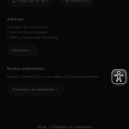
(+352) 42 39 39 1
info@cc.lu
Adresse
Chambre de commerce
7, rue Alcide de Gasperi
L-1615 Luxembourg-Kirchberg
Direction
Restez informé(e)
Restez informé(e) sur vos sujets d’actualités préférés.
S'inscrire à la newsletter
2026 © Chamber of Commerce