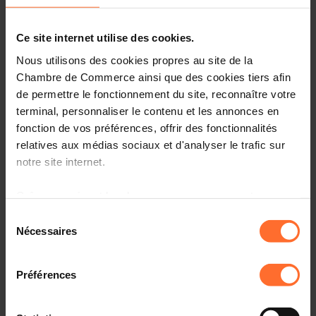
Ce site internet utilise des cookies.
Nous utilisons des cookies propres au site de la
Chambre de Commerce ainsi que des cookies tiers afin
de permettre le fonctionnement du site, reconnaître votre
terminal, personnaliser le contenu et les annonces en
fonction de vos préférences, offrir des fonctionnalités
relatives aux médias sociaux et d'analyser le trafic sur
notre site internet.
La Commission européenne a publié le 24 septembre
Grâce au présent bandeau, vous pouvez accepter,
2024 un guide pratique pour fournir des orientations aux
entreprises dans la mise en œuvre des dispositions du
refuser ou configurer les cookies selon vos préférences,
Sélection
Data Governance Act
(règlement sur la gouvernance des
à l’exception des cookies strictement nécessaires au
Nécessaires
du
données).
fonctionnement du site. Une description des différents
consentement
cookies est accessible sous l’onglet « Détails » ci-
Préférences
Le Data Governance Act est applicable depuis septembre
dessus.
2023. Il vise notamment à augmenter le nombre de
données en circulation, à faciliter leur partage en
Il est précisé que la navigation sur le site et certaines