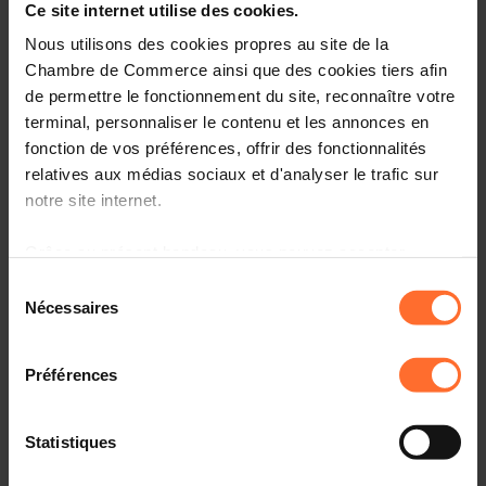
Ce site internet utilise des cookies.
(Units)
Nous utilisons des cookies propres au site de la
Unemployment rate
5.950
6.875
Chambre de Commerce ainsi que des cookies tiers afin
de permettre le fonctionnement du site, reconnaître votre
Estimates
terminal, personnaliser le contenu et les annonces en
Source:
IMF Statistics - Lithuania
fonction de vos préférences, offrir des fonctionnalités
relatives aux médias sociaux et d'analyser le trafic sur
notre site internet.
Grâce au présent bandeau, vous pouvez accepter,
refuser ou configurer les cookies selon vos préférences,
Sélection
Le Luxembourg et le pays
à l’exception des cookies strictement nécessaires au
Nécessaires
du
fonctionnement du site. Une description des différents
consentement
Existing conventions and agreements
cookies est accessible sous l’onglet « Détails » ci-
Préférences
dessus.
Non double taxation agreement
Il est précisé que la navigation sur le site et certaines
Statistiques
In order to promote international economic and financial
fonctionnalités (ex : lecture de vidéos, partage sur les
relations in the interest of the Grand Duchy of