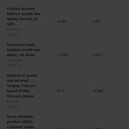
Current account
balance (credit less
debit), Percent of
-6.134
1.091
GDP
Percent
(Units)
Current account
balance (credit less
debit), US dollar
-4.336
0.877
US dollar
(Billions)
Exports of goods
and services,
Volume, Free on
board (FOB),
11.711
-3.326
Percent change
Percent
(Units)
Gross domestic
product (GDP),
Constant prices,