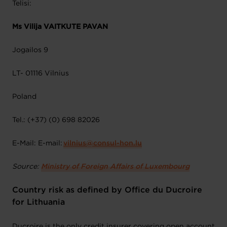
Telisi:
Ms Vilija VAITKUTE PAVAN
Jogailos 9
LT- 01116 Vilnius
Poland
Tel.: (+37) (0) 698 82026
E-Mail: E-mail:
vilnius@consul-hon.lu
Source:
Ministry of Foreign Affairs of Luxembourg
Country risk as defined by Office du Ducroire
for Lithuania
Ducroire is the only credit insurer covering open account