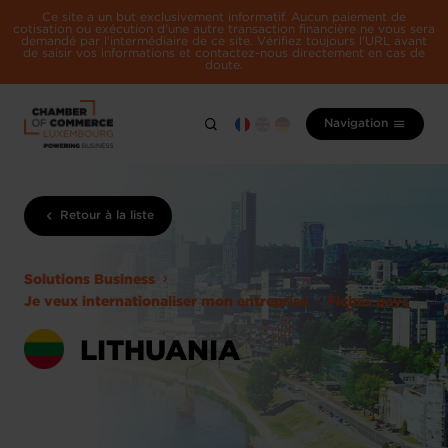
Ce site a un but exclusivement informatif. Aucun paiement de
cotisation ou exécution d'une autre transaction financière ne vous sera
demandé par l'intermédiaire de ce site. Vérifiez toujours l'URL avant
de saisir vos informations et contactez-nous directement en cas de
doute.
Navigation
Retour à la liste
Solutions Business
Je veux internationaliser mon entreprise
Fiches pays
LITHUANIA