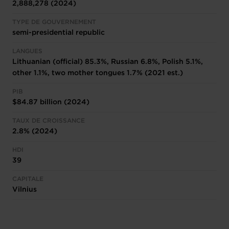
2,888,278 (2024)
TYPE DE GOUVERNEMENT
semi-presidential republic
LANGUES
Lithuanian (official) 85.3%, Russian 6.8%, Polish 5.1%,
other 1.1%, two mother tongues 1.7% (2021 est.)
PIB
$84.87 billion (2024)
TAUX DE CROISSANCE
2.8% (2024)
HDI
39
CAPITALE
Vilnius