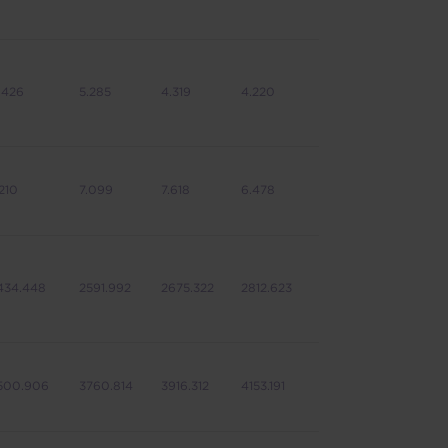
.426
5.285
4.319
4.220
.210
7.099
7.618
6.478
434.448
2591.992
2675.322
2812.623
500.906
3760.814
3916.312
4153.191