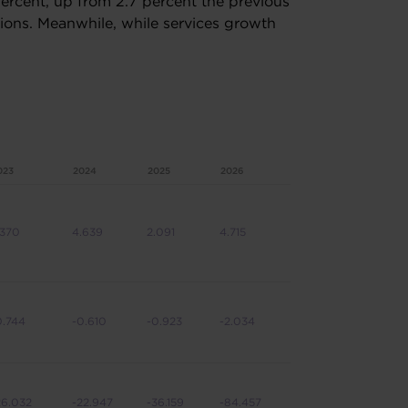
percent, up from 2.7 percent the previous
tions. Meanwhile, while services growth
023
2024
2025
2026
.370
4.639
2.091
4.715
0.744
-0.610
-0.923
-2.034
26.032
-22.947
-36.159
-84.457