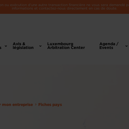
n ou exécution d'une autre transaction financière ne vous sera demandé par 
informations et contactez-nous directement en cas de doute.
Avis &
Luxembourg
Agenda /
s
législation
Arbitration Center
Events
er mon entreprise
Fiches pays