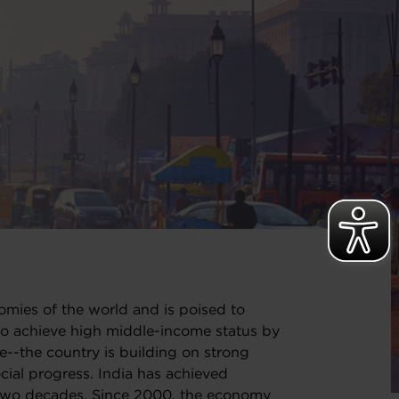
nomies of the world and is poised to
 to achieve high middle-income status by
--the country is building on strong
ial progress. India has achieved
two decades. Since 2000, the economy