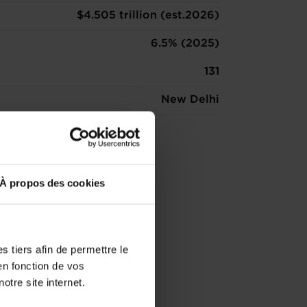
$4.505 trillion (est.2026)
6.5% (2025)
131
New Delhi
À propos des cookies
 tiers afin de permettre le
en fonction de vos
otre site internet.