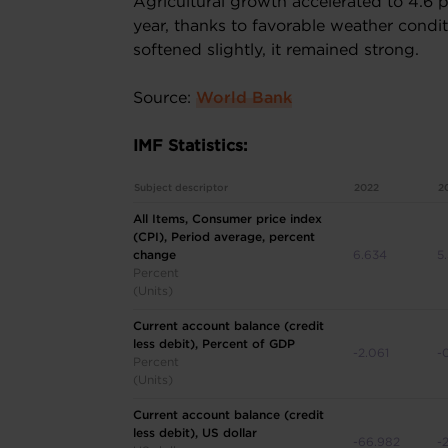
Agricultural growth accelerated to 4.6 
year, thanks to favorable weather condi
softened slightly, it remained strong.
Source:
World Bank
IMF Statistics:
Subject descriptor
2022
2
All Items, Consumer price index
(CPI), Period average, percent
change
6.634
5
Percent
(Units)
Current account balance (credit
less debit), Percent of GDP
-2.061
-
Percent
(Units)
Current account balance (credit
less debit), US dollar
-66.982
-