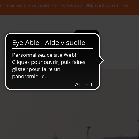
l'intermédiaire de ce site. Vérifiez toujours l'URL avant de saisir vos
Recherche
Plus
Toute
L'Economie
l'information
Luxembourgeoise