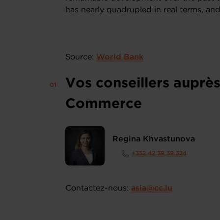
has nearly quadrupled in real terms, an
Source:
World Bank
Vos conseillers auprè
Commerce
Regina Khvastunova
+352 42 39 39 324
Contactez-nous:
asia@cc.lu