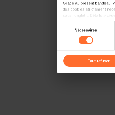
Grâce au présent bandeau, vo
des cookies strictement néce
sous l’onglet « Détails » ci-d
Sélection
Il est précisé que la navigati
Nécessaires
du
sociaux, sauvegarde des préfé
consentement
cas de refus de tous les coo
Vous avez la possibilité de m
gauche de chaque page.
Tout refuser
Pour de plus amples informat
personnelles, vous pouvez c
personnelles
.