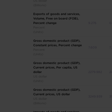
US dollar
(Billions)
Exports of goods and services,
Volume, Free on board (FOB),
Percent change
9.276
0
Percent
(Units)
Gross domestic product (GDP),
Constant prices, Percent change
7.609
7
Percent
(Units)
Gross domestic product (GDP),
Current prices, Per capita, US
dollar
2279.982
2
US dollar
(Units)
Gross domestic product (GDP),
Current prices, US dollar
3249.939
3
US dollar
(Billions)