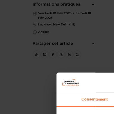
Informations pratiques
Vendredi 10 Fév 2023 > Samedi 18
Fév 2023
Lucknow, New Delhi (IN)
Anglais
Partager cet article
Consentement