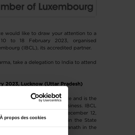
ould like to draw your attention to a
 10 to 18 February 2023, organised
xembourg (IBCL),
its accredited partner.
arma, take a delegation to India to attend
ary 2023, Lucknow (Uttar Pradesh)
er base of 250 million people and is the
h rating on ease of doing business. IBCL
 State of Uttar Pradesh on December 12,
À propos des cookies
 delegation to the Summit in the State
y Chief Minister, Yogi Adityanath in the
endra Modi.