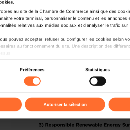
cookies.
ropres au site de la Chambre de Commerce ainsi que des cookies
The introductory materials
naître votre terminal, personnaliser le contenu et les annonces 
here:
Website
,
presentation
and
video
onnalités relatives aux médias sociaux et d'analyser le trafic sur n
The Summit will create an opportunity 
us pouvez accepter, refuser ou configurer les cookies selon vos
and senior decision makers from the G
ssaires au fonctionnement du site. Une description des différen
officials in Uttar Pradesh.
essus.
2) 7th The
Global Business Summit
(GB
on sur le site et certaines fonctionnalités (ex : lecture de vidéos,
Préférences
Statistiques
rences de lecture vidéo, personnalisation de l’affichage du site
The CEOs / Chairman of the Board of in
kies ou des cookies non nécessaires.
shall have the option to extend the stay
Business Summit (GBS) in New Delh
odifier ou retirer votre consentement à tout moment en cliquant su
addressed by Hon’ble Prime Ministe
Autoriser la sélection
leaders. The registration charges of 
IBCL nominated attendees.
ions sur la manière dont nous utilisons lescookies et sommes 
onsulter notre
Charte d’usage des cookies
et notre
Politique 
3) Responsible Renewable Energy Sum