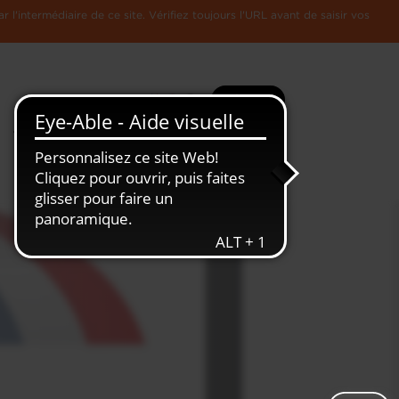
l'intermédiaire de ce site. Vérifiez toujours l'URL avant de saisir vos
Recherche
Plus
Toute
L'Economie
l'information
Luxembourgeoise