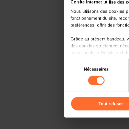
Ce site internet utilise des 
Nous utilisons des cookies p
fonctionnement du site, recon
préférences, offrir des foncti
Grâce au présent bandeau, vo
des cookies strictement néce
sous l’onglet « Détails » ci-d
Sélection
Il est précisé que la navigati
Nécessaires
du
sociaux, sauvegarde des préfé
consentement
cas de refus de tous les coo
Vous avez la possibilité de m
gauche de chaque page.
Tout refuser
Pour de plus amples informat
personnelles, vous pouvez c
personnelles
.