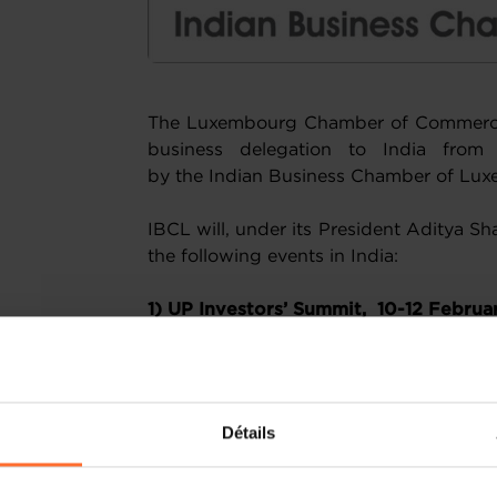
The Luxembourg Chamber of Commerce w
business delegation to India from
by the Indian Business Chamber of Lu
IBCL will, under its President Aditya Sh
the following events in India:
1) UP Investors’ Summit, 10-12 Febru
The State of Uttar Pradesh has a consum
3rd largest economy in India with a hig
met the Ministerial Delegation of the
Détails
2022 and was invited to bring a trade
capital of Lucknow to be inaugurated b
presence of Hon’ble Prime Minister, Nar