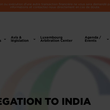
n ou exécution d'une autre transaction financière ne vous sera demandé par 
informations et contactez-nous directement en cas de doute.
Avis &
Luxembourg
Agenda /
s
législation
Arbitration Center
Events
EGATION TO INDIA