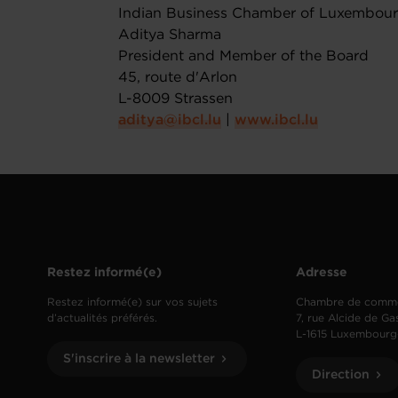
Indian Business Chamber of Luxembour
Aditya Sharma
President and Member of the Board
45, route d'Arlon
L-8009 Strassen
aditya@ibcl.lu
|
www.ibcl.lu
Restez informé(e)
Adresse
Restez informé(e) sur vos sujets
Chambre de comm
d’actualités préférés.
7, rue Alcide de Ga
L-1615 Luxembourg
S'inscrire à la newsletter
Direction