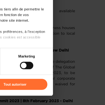
 tiers afin de permettre le
 on the Summit are available
en fonction de vos
.
otre site internet.
to interact with leading business houses
 préférences, à l’exception
overnment of India in addition to local
ts cookies est accessible
S), 17-18 February 2023, New Delhi
 partage sur les réseaux
Marketing
) peuvent être affectées en
ternational companies, in the delegation
 and attend the 7th edition of The Global
i on 17 and 18 February 2023, to be
r l’icône flottante en bas à
r Narendra Modi and global corporate
Tout autoriser
Euro 1200 per head, shall be waived for
amenés à traiter vos données
de protection des données
mit 2023 | 8th February 2023 - Delhi