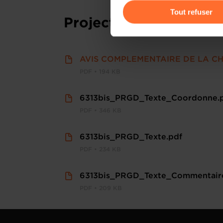
gauche de chaque page.
Tout refuser
Project texts
Pour de plus amples informat
personnelles, vous pouvez c
personnelles
.
AVIS COMPLEMENTAIRE DE LA CH
PDF • 194 KB
6313bis_PRGD_Texte_Coordonne.
PDF • 346 KB
6313bis_PRGD_Texte.pdf
PDF • 234 KB
6313bis_PRGD_Texte_Commentaire
PDF • 209 KB