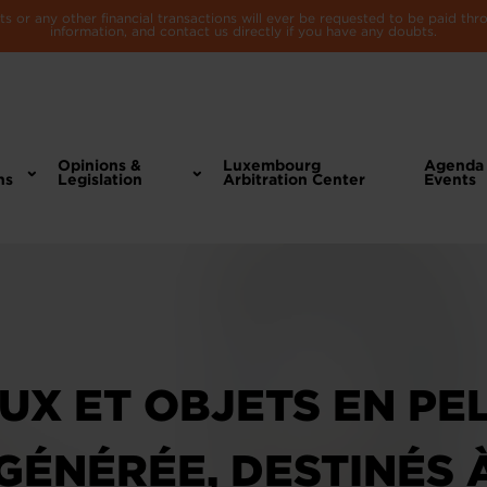
 or any other financial transactions will ever be requested to be paid th
information, and contact us directly if you have any doubts.
Opinions &
Luxembourg
Agenda
ns
Legislation
Arbitration Center
Events
UX ET OBJETS EN PE
GÉNÉRÉE, DESTINÉS 