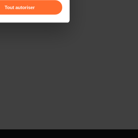
Tout autoriser
amenés à traiter vos données
de protection des données