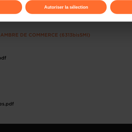
Autoriser la sélection
ions sur la manière dont nous utilisons lescookies et sommes 
onsulter notre
Charte d’usage des cookies
et notre
Politique 
AMBRE DE COMMERCE (6313bisSMI)
pdf
s.pdf