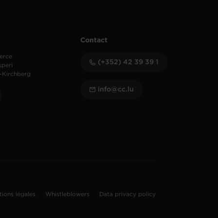
Contact
erce
(+352) 42 39 39 1
speri
-Kirchberg
info@cc.lu
tions légales
Whistleblowers
Data privacy policy