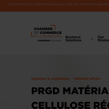
This website is for information purposes only. No membership payments
Business
Our
Solutions
Missio
Opinions & Legislation
National affairs
PRGD MATÉRIA
CELLULOSE RÉ