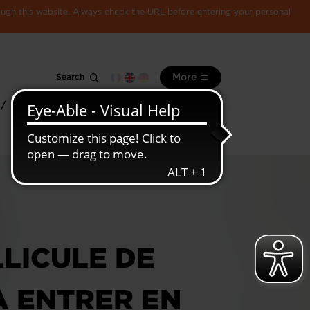
rough this website. Always check the URL before entering your personal
Search
More
 /
All
Luxembourg
information
economy
LLICULE DE
À ENTRER EN