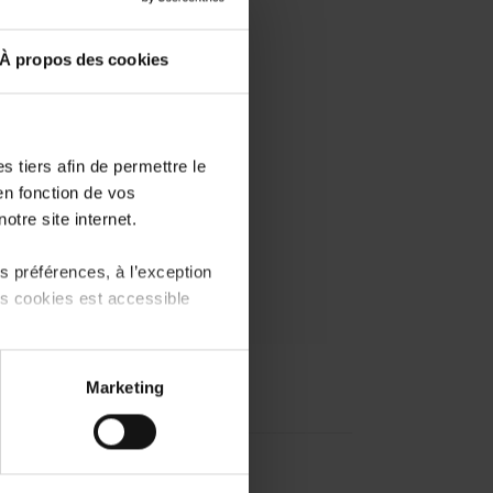
À propos des cookies
 tiers afin de permettre le
en fonction de vos
otre site internet.
 préférences, à l’exception
ts cookies est accessible
 partage sur les réseaux
Marketing
) peuvent être affectées en
r l’icône flottante en bas à