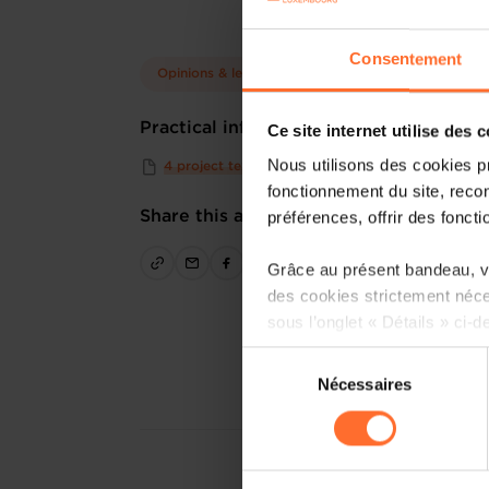
Consentement
Opinions & legislation
Practical info
Ce site internet utilise des 
Nous utilisons des cookies p
4 project texts
fonctionnement du site, recon
préférences, offrir des foncti
Share this article
Grâce au présent bandeau, vo
des cookies strictement néce
sous l’onglet « Détails » ci-d
Sélection
Il est précisé que la navigati
Nécessaires
du
sociaux, sauvegarde des préfé
consentement
cas de refus de tous les coo
Vous avez la possibilité de m