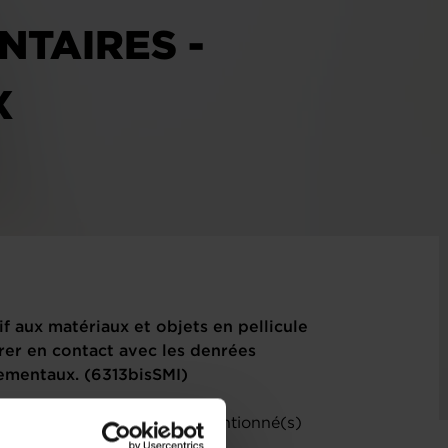
NTAIRES -
X
f aux matériaux et objets en pellicule
rer en contact avec les denrées
mentaux. (6313bisSMI)
) relatif(s) au(x) projet(s) mentionné(s)