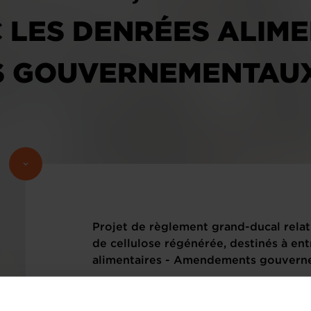
 LES DENRÉES ALIME
 GOUVERNEMENTAU
Projet de règlement grand-ducal relati
de cellulose régénérée, destinés à ent
alimentaires - Amendements gouverne
Veuillez trouver ci-dessous le(s) texte(s
sous rubrique.