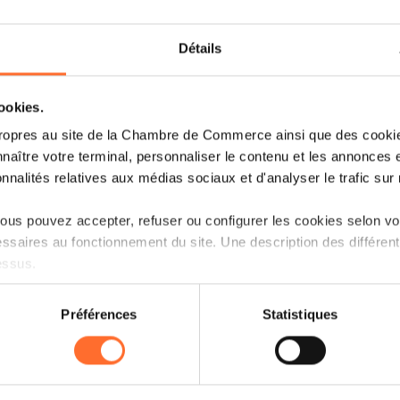
Détails
cookies.
ropres au site de la Chambre de Commerce ainsi que des cookies
naître votre terminal, personnaliser le contenu et les annonces 
onnalités relatives aux médias sociaux et d'analyser le trafic sur n
us pouvez accepter, refuser ou configurer les cookies selon vos
ssaires au fonctionnement du site. Une description des différen
essus.
on sur le site et certaines fonctionnalités (ex : lecture de vidéos,
Préférences
Statistiques
rences de lecture vidéo, personnalisation de l’affichage du site
kies ou des cookies non nécessaires.
odifier ou retirer votre consentement à tout moment en cliquant su