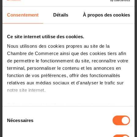
Gutachten & Gesetzgebung
Consentement
Détails
À propos des cookies
Nützliche Informationen
4 Projekttexte
Ce site internet utilise des cookies.
Diesen Artikel teilen
Nous utilisons des cookies propres au site de la
Chambre de Commerce ainsi que des cookies tiers afin
de permettre le fonctionnement du site, reconnaître votre
Projet de règlement grand-ducal relatif aux matériaux et
terminal, personnaliser le contenu et les annonces en
objets en pellicule de cellulose régénérée, destinés à
fonction de vos préférences, offrir des fonctionnalités
entrer en contact avec les denrées alimentaires -
Amendements gouvernementaux. (6313bisSMI)
relatives aux médias sociaux et d'analyser le trafic sur
notre site internet.
Veuillez trouver ci-dessous le(s) texte(s) relatif(s) au(x)
projet(s) mentionné(s) sous rubrique.
Grâce au présent bandeau, vous pouvez accepter,
refuser ou configurer les cookies selon vos préférences,
Sélection
à l’exception des cookies strictement nécessaires au
Nécessaires
du
fonctionnement du site. Une description des différents
consentement
cookies est accessible sous l’onglet « Détails » ci-