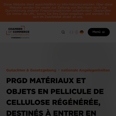
Diese Website dient ausschließlich zu Informationszwecken. Über diese
Website werden Sie weder zur Zahlung von Beiträgen noch zur
Durchführung anderer Finanztransaktionen aufgefordert. Überprüfen
Sie immer die URL, bevor Sie Ihre Daten eingeben, und wenden Sie
sich im Zweifelsfall direkt an uns.
Menü
Gutachten & Gesetzgebung
nationale Angelegenheiten
PRGD MATÉRIAUX ET
OBJETS EN PELLICULE DE
CELLULOSE RÉGÉNÉRÉE,
DESTINÉS À ENTRER EN