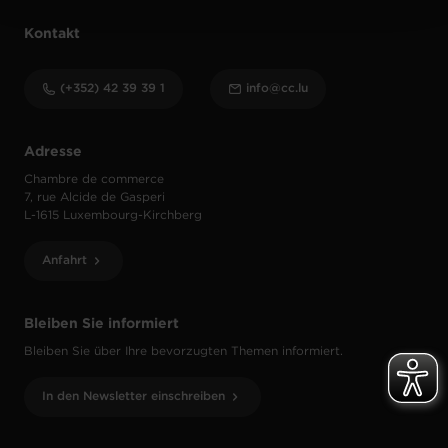
Kontakt
(+352) 42 39 39 1
info@cc.lu
Adresse
Chambre de commerce
7, rue Alcide de Gasperi
L-1615 Luxembourg-Kirchberg
Anfahrt
Bleiben Sie informiert
Bleiben Sie über Ihre bevorzugten Themen informiert.
In den Newsletter einschreiben