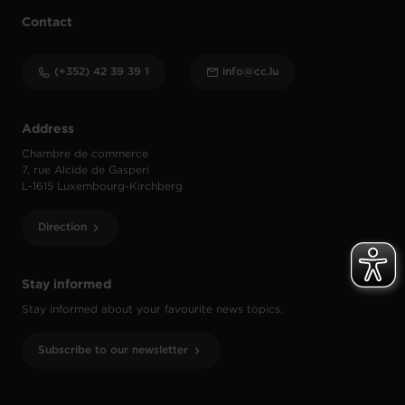
Contact
(+352) 42 39 39 1
info@cc.lu
Address
Chambre de commerce
7, rue Alcide de Gasperi
L-1615 Luxembourg-Kirchberg
Direction
Stay informed
Stay informed about your favourite news topics.
Subscribe to our newsletter