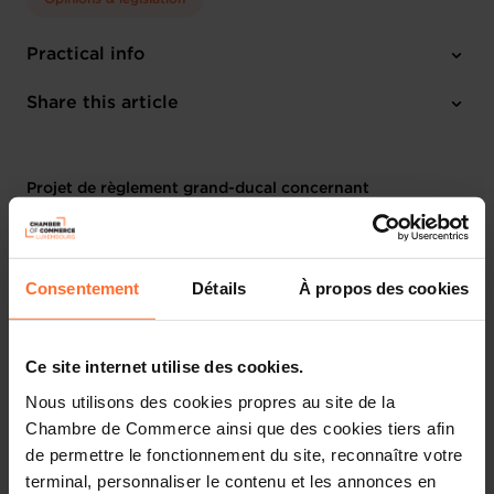
Practical info
1 project text
Share this article
Projet de règlement grand-ducal concernant
l’identification et l’enregistrement des porcelets et porcs
(2792MCH)
Consentement
Détails
À propos des cookies
Par sa lettre du 08 décembre 2003, Monsieur le Ministre de
l‘Agriculture, de la Viticulture et du Développement rural a bien
voulu saisir la Chambre de Commerce pour avis du projet de
règlement grand-ducal sous rubrique.
Ce site internet utilise des cookies.
Nous utilisons des cookies propres au site de la
Chambre de Commerce ainsi que des cookies tiers afin
de permettre le fonctionnement du site, reconnaître votre
terminal, personnaliser le contenu et les annonces en
Ce projet vise à remplacer le règlement ministériel du 24 mai 1995