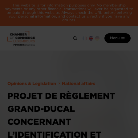
This website is for information purposes only. No membership
payments or any other financial transactions will ever be requested to
be paid through this website. Always check the URL before entering
your personal information, and contact us directly if you have any
doubts.
Menu
Opinions & Legislation
National affairs
PROJET DE RÈGLEMENT
GRAND-DUCAL
CONCERNANT
L’IDENTIFICATION ET