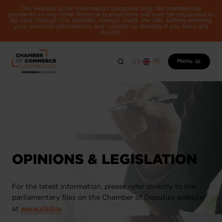
This website is for information purposes only. No membership
payments or any other financial transactions will ever be requested to
be paid through this website. Always check the URL before entering
your personal information, and contact us directly if you have any
doubts.
Menu
OPINIONS & LEGISLATION
For the latest information, please refer directly to the
parliamentary files on the Chamber of Deputies website
at
www.chd.lu