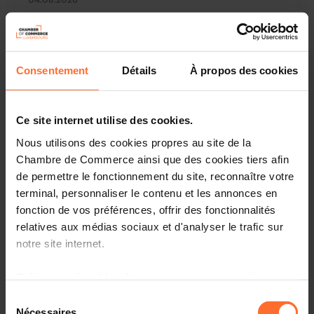
04.08.2026
PL Protection des conventions de sous-
participations en trésorerie
Consentement
Détails
À propos des cookies
In preparation
Ce site internet utilise des cookies.
03.08.2026
Nous utilisons des cookies propres au site de la
PRGD Taxes gardiennage
Chambre de Commerce ainsi que des cookies tiers afin
de permettre le fonctionnement du site, reconnaître votre
terminal, personnaliser le contenu et les annonces en
fonction de vos préférences, offrir des fonctionnalités
In preparation
relatives aux médias sociaux et d'analyser le trafic sur
03.08.2026
notre site internet.
PL - Modification de la loi sur l'archivage
Grâce au présent bandeau, vous pouvez accepter,
électronique du 25/07/2015
refuser ou configurer les cookies selon vos préférences,
Sélection
à l’exception des cookies strictement nécessaires au
Nécessaires