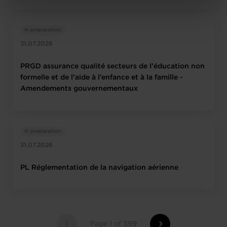
Charte d’usage des cookies
et notre
Politique de
protection des données personnelles
.
In preparation
31.07.2026
PRGD assurance qualité secteurs de l’éducation non
formelle et de l’aide à l’enfance et à la famille -
Amendements gouvernementaux
In preparation
31.07.2026
PL Réglementation de la navigation aérienne
Page 1 of 399