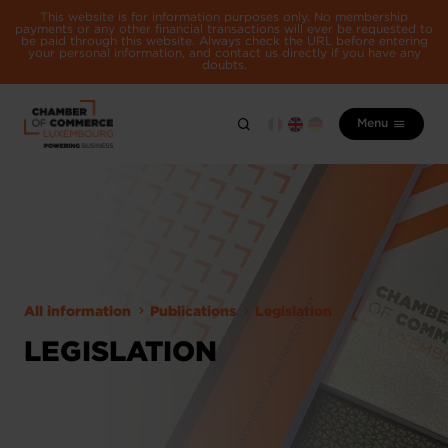
This website is for information purposes only. No membership
payments or any other financial transactions will ever be requested to
be paid through this website. Always check the URL before entering
your personal information, and contact us directly if you have any
doubts.
Menu
All information
Publications
Legislation
LEGISLATION