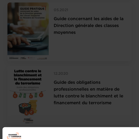
05.2021
Guide concernant les aides de la
Direction générale des classes
moyennes
12.2020
Guide des obligations
professionnelles en matière de
lutte contre le blanchiment et le
financement du terrorisme
11.2020