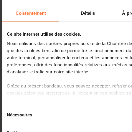
Taxation: cross-border
Consentement
Détails
À pr
employees working from home.
What should I keep in mind as an
employer in Luxembourg?
Ce site internet utilise des cookies.
FR , EN , DE
Nous utilisons des cookies propres au site de la Chambre 
que des cookies tiers afin de permettre le fonctionnement du 
votre terminal, personnaliser le contenu et les annonces en 
11.2019
préférences, offrir des fonctionnalités relatives aux médias s
Recommendations for a Union
d'analyser le trafic sur notre site internet.
that thrives - Full text version
Grâce au présent bandeau, vous pouvez accepter, refuser ou
cookies selon vos préférences, à l’exception des cookies st
nécessaires au fonctionnement du site. Une description des 
est accessible sous l’onglet « Détails » ci-dessus.
Sélection
Nécessaires
du
11.2019
Il est précisé que la navigation sur le site et certaines fonctio
consentement
Recommendations for a Union
lecture de vidéos, partage sur les réseaux sociaux, sauvega
that thrives - Leaflet