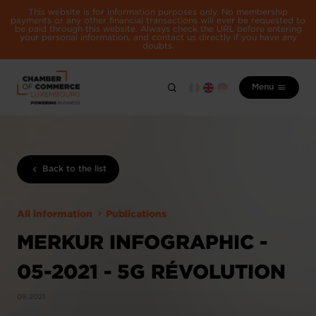
This website is for information purposes only. No membership
payments or any other financial transactions will ever be requested to
be paid through this website. Always check the URL before entering
your personal information, and contact us directly if you have any
doubts.
Menu
Back to the list
All information
Publications
MERKUR INFOGRAPHIC -
05-2021 - 5G RÉVOLUTION
09.2021