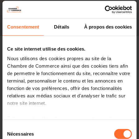
Consentement
Détails
À propos des cookies
Ce site internet utilise des cookies.
Nous utilisons des cookies propres au site de la
Chambre de Commerce ainsi que des cookies tiers afin
de permettre le fonctionnement du site, reconnaître votre
PDF, 4.2 MB
terminal, personnaliser le contenu et les annonces en
fonction de vos préférences, offrir des fonctionnalités
relatives aux médias sociaux et d'analyser le trafic sur
Infographie
notre site internet.
Grâce au présent bandeau, vous pouvez accepter,
Download
refuser ou configurer les cookies selon vos préférences,
Sélection
à l’exception des cookies strictement nécessaires au
Nécessaires
du