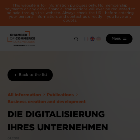
This website is for information purposes only. No membership
payments or any other financial transactions will ever be requested to
be paid through this website. Always check the URL before entering
your personal information, and contact us directly if you have any
doubts.
Menu
Back to the list
All information
Publications
Business creation and development
DIE DIGITALISIERUNG
IHRES UNTERNEHMEN
01.2018