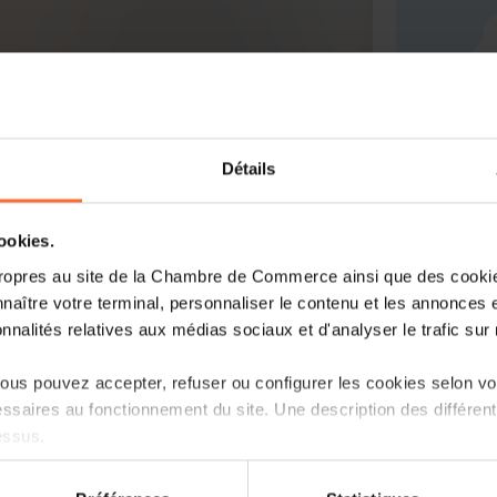
Détails
cookies.
ropres au site de la Chambre de Commerce ainsi que des cookies
the Grand Duchy
naître votre terminal, personnaliser le contenu et les annonces 
onnalités relatives aux médias sociaux et d'analyser le trafic sur n
CN , VIE
us pouvez accepter, refuser ou configurer les cookies selon vos
ssaires au fonctionnement du site. Une description des différen
essus.
on sur le site et certaines fonctionnalités (ex : lecture de vidéos,