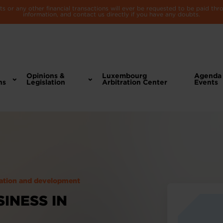
 or any other financial transactions will ever be requested to be paid th
information, and contact us directly if you have any doubts.
Opinions &
Luxembourg
Agenda
ns
Legislation
Arbitration Center
Events
eation and development
SINESS IN