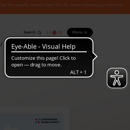
rough this website. Always check the URL before entering your personal
Search
More
 /
All
Luxembourg
information
economy