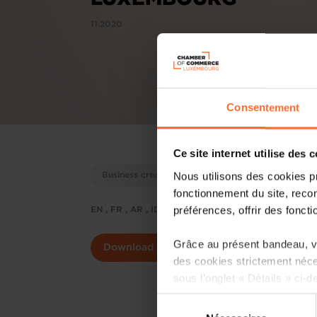
11.2020
Consentement
Ce site internet utilise des 
Nous utilisons des cookies p
Business creation
Economic information on 
fonctionnement du site, recon
préférences, offrir des foncti
EN , FR , AR , ID , JA , KOR , LAO , MLY , THA , ZH - 
Grâce au présent bandeau, vo
Download
des cookies strictement néce
sous l’onglet « Détails » ci-d
Sélection
Il est précisé que la navigati