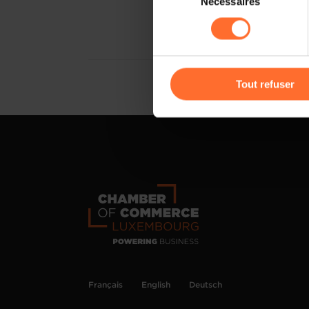
Nécessaires
du
sociaux, sauvegarde des préfé
consentement
cas de refus de tous les coo
Vous avez la possibilité de m
gauche de chaque page.
Tout refuser
Pour de plus amples informat
personnelles, vous pouvez c
personnelles
.
Français
English
Deutsch