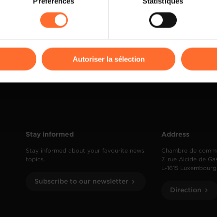
Préférences
Statistiques
rences de lecture vidéo, personnalisation de l’affichage du site
kies ou des cookies non nécessaires.
odifier ou retirer votre consentement à tout moment en cliquant su
Autoriser la sélection
ions sur la manière dont nous utilisons lescookies et sommes 
onsulter notre
Charte d’usage des cookies
et notre
Politique 
Stay informed
Address
Stay informed about your favourite news
Chambre de comm
topics.
7, rue Alcide de Ga
L-1615 Luxembourg
Subscribe to our newsletter
Direction