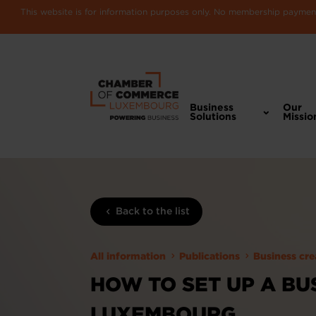
This website is for information purposes only. No membership payments
Business
Our
Solutions
Missio
Back to the list
All information
Publications
Business cr
HOW TO SET UP A BU
LUXEMBOURG