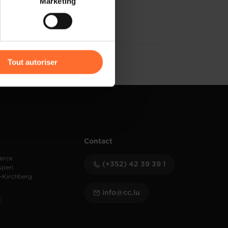
Marketing
) peuvent être affectées en
r l’icône flottante en bas à
Tout autoriser
amenés à traiter vos données
de protection des données
Contact
erce
(+352) 42 39 39 1
speri
-Kirchberg
info@cc.lu