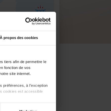
À propos des cookies
 tiers afin de permettre le
en fonction de vos
otre site internet.
 préférences, à l’exception
ts cookies est accessible
 partage sur les réseaux
PDF, 165.4 KB