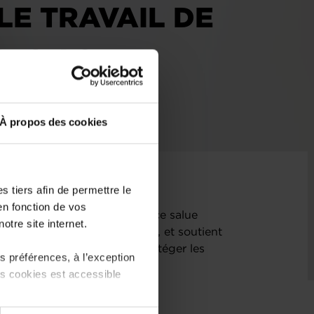
E TRAVAIL DE
CES ACT»
À propos des cookies
 tiers afin de permettre le
en fonction de vos
es[1] : la Chambre de Commerce salue
otre site internet.
«Digital Services Act» (DSA), et soutient
 proportionnelle, afin de protéger les
 préférences, à l’exception
ermédiaires et de favoriser un
ts cookies est accessible
attractif.