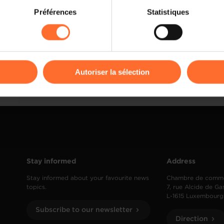
Lire la suite
on sur le site et certaines fonctionnalités (ex : lecture de vidéos,
Préférences
Statistiques
rences de lecture vidéo, personnalisation de l’affichage du site
kies ou des cookies non nécessaires.
odifier ou retirer votre consentement à tout moment en cliquant su
Autoriser la sélection
ions sur la manière dont nous utilisons lescookies et sommes 
onsulter notre
Charte d’usage des cookies
et notre
Politique 
Stay informed
Address
Stay informed about your favourite news
Chambre de comm
topics.
7, rue Alcide de Ga
L-1615 Luxembourg
Subscribe to our newsletter
Direction