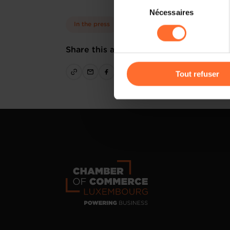
Sélection
Il est précisé que la navigati
Nécessaires
du
sociaux, sauvegarde des préfé
consentement
In the press
cas de refus de tous les coo
Share this article
Vous avez la possibilité de m
gauche de chaque page.
Tout refuser
Pour de plus amples informat
personnelles, vous pouvez c
personnelles
.