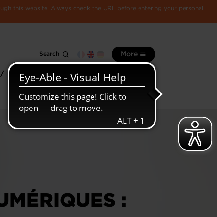
rough this website. Always check the URL before entering your personal
Search
More
 /
All
Luxembourg
information
economy
UMÉRIQUES :