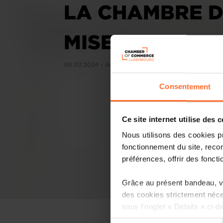
LA CHAMBRE D
MISE EN ŒUVRE
06.02.2024 - Agefi Luxembourg
Consentement
Ce site internet utilise des 
Nous utilisons des cookies p
fonctionnement du site, recon
préférences, offrir des foncti
Grâce au présent bandeau, vo
des cookies strictement néce
sous l’onglet « Détails » ci-d