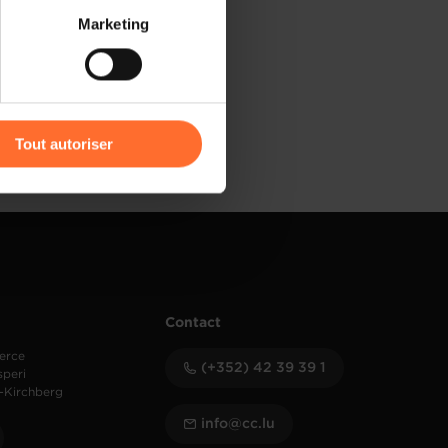
 partage sur les réseaux
Marketing
) peuvent être affectées en
r l’icône flottante en bas à
Tout autoriser
amenés à traiter vos données
de protection des données
Contact
erce
(+352) 42 39 39 1
speri
-Kirchberg
info@cc.lu