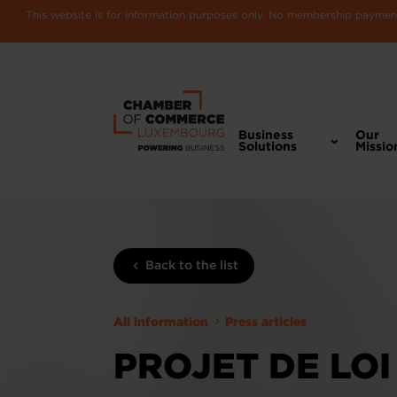
This website is for information purposes only. No membership payments
Business
Our
Solutions
Missio
Back to the list
All information
Press articles
PROJET DE LOI