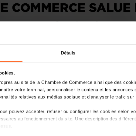
E COMMERCE SALUE L
 DU «DIGITAL SERVI
Détails
cookies.
ropres au site de la Chambre de Commerce ainsi que des cookies
naître votre terminal, personnaliser le contenu et les annonces 
Projet de loi sur les services numériqu
onnalités relatives aux médias sociaux et d'analyser le trafic sur n
l’important travail de mise en œuvre du 
une mise en œuvre juste, transparente et
us pouvez accepter, refuser ou configurer les cookies selon vos
intérêts des fournisseurs de services int
ssaires au fonctionnement du site. Une description des différen
environnement commercial compétitif et 
essus.