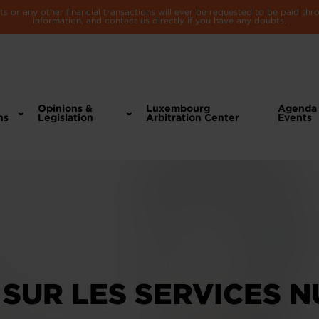
 or any other financial transactions will ever be requested to be paid th
information, and contact us directly if you have any doubts.
Opinions &
Luxembourg
Agenda
ns
Legislation
Arbitration Center
Events
 SUR LES SERVICES N