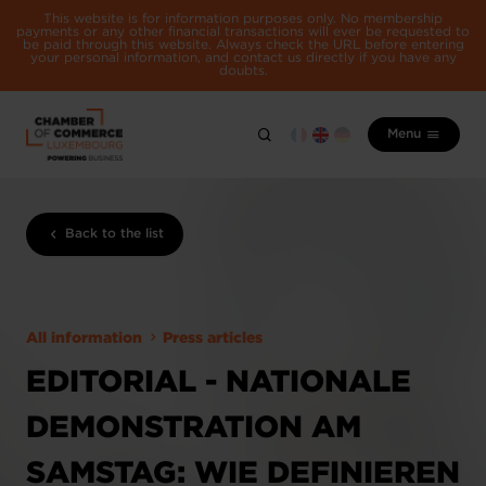
This website is for information purposes only. No membership
payments or any other financial transactions will ever be requested to
be paid through this website. Always check the URL before entering
your personal information, and contact us directly if you have any
doubts.
Menu
Back to the list
All information
Press articles
EDITORIAL - NATIONALE
DEMONSTRATION AM
SAMSTAG: WIE DEFINIEREN