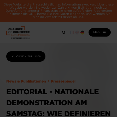
Diese Website dient ausschließlich zu Informationszwecken. Über diese
Website werden Sie weder zur Zahlung von Beiträgen noch zur
Durchführung anderer Finanztransaktionen aufgefordert. Überprüfen
Sie immer die URL, bevor Sie Ihre Daten eingeben, und wenden Sie
sich im Zweifelsfall direkt an uns.
Menü
Zurück zur Liste
News & Publikationen
Pressespiegel
EDITORIAL - NATIONALE
DEMONSTRATION AM
SAMSTAG: WIE DEFINIEREN