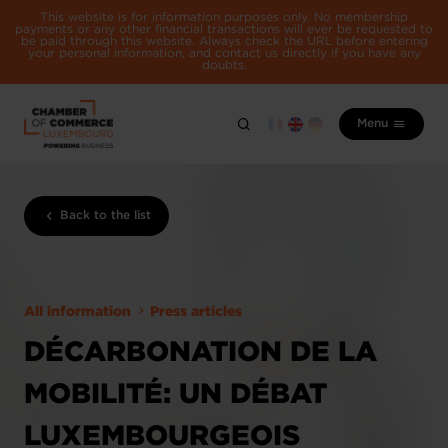
This website is for information purposes only. No membership
payments or any other financial transactions will ever be requested to
be paid through this website. Always check the URL before entering
your personal information, and contact us directly if you have any
doubts.
Menu
Back to the list
All information
Press articles
DÉCARBONATION DE LA
MOBILITÉ: UN DÉBAT
LUXEMBOURGEOIS