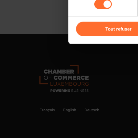
cas de refus de tous les coo
Vous avez la possibilité de m
gauche de chaque page.
Tout refuser
Pour de plus amples informat
personnelles, vous pouvez c
personnelles
.
Français
English
Deutsch