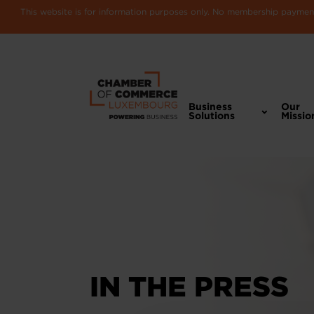
This website is for information purposes only. No membership payments
Business
Our
Solutions
Missio
IN THE PRESS