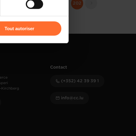
198
199
200
201
202
r l’icône flottante en bas à
Tout autoriser
amenés à traiter vos données
de protection des données
Contact
erce
(+352) 42 39 39 1
speri
-Kirchberg
info@cc.lu