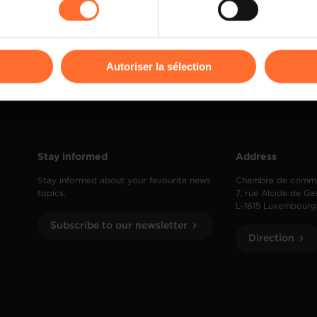
kies ou des cookies non nécessaires.
1
odifier ou retirer votre consentement à tout moment en cliquant su
Autoriser la sélection
ions sur la manière dont nous utilisons lescookies et sommes 
onsulter notre
Charte d’usage des cookies
et notre
Politique 
Stay informed
Address
Stay informed about your favourite news
Chambre de comm
topics.
7, rue Alcide de Ga
L-1615 Luxembourg
Subscribe to our newsletter
Direction