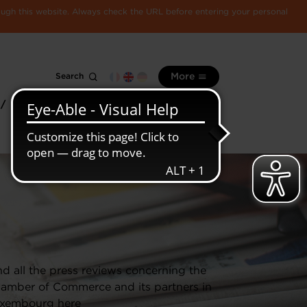
rough this website. Always check the URL before entering your personal
Search
More
 /
All
Luxembourg
information
economy
nd all the press reviews concerning the
amber of Commerce and its partners in
xembourg here