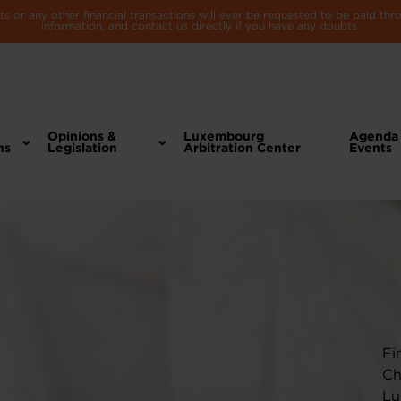
 or any other financial transactions will ever be requested to be paid th
information, and contact us directly if you have any doubts.
Opinions &
Luxembourg
Agenda
ns
Legislation
Arbitration Center
Events
Fi
Ch
Lu