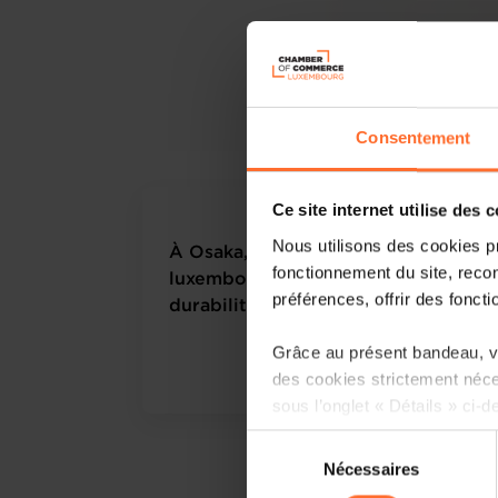
Consentement
Ce site internet utilise des 
Nous utilisons des cookies p
À Osaka, le pavillon
fonctionnement du site, recon
luxembourgeois sacré pour sa
préférences, offrir des foncti
durabilité
Grâce au présent bandeau, vo
Read more
des cookies strictement néce
sous l’onglet « Détails » ci-d
Sélection
Il est précisé que la navigati
Nécessaires
du
sociaux, sauvegarde des préfé
consentement