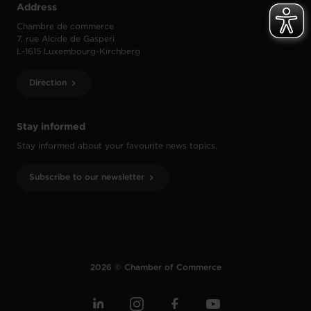
Address
Chambre de commerce
7, rue Alcide de Gasperi
L-1615 Luxembourg-Kirchberg
Direction
Stay informed
Stay informed about your favourite news topics.
Subscribe to our newsletter
2026 © Chamber of Commerce