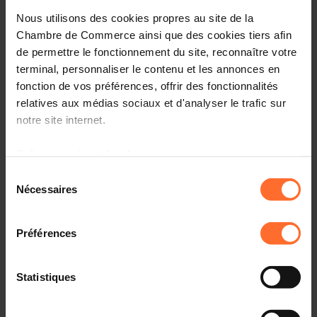
recruter
Nous utilisons des cookies propres au site de la
Chambre de Commerce ainsi que des cookies tiers afin
de permettre le fonctionnement du site, reconnaître votre
terminal, personnaliser le contenu et les annonces en
09.11.2023 - PaperJam Newsletter
fonction de vos préférences, offrir des fonctionnalités
relatives aux médias sociaux et d'analyser le trafic sur
Restaurer la rentabilité des entreprises, une priorité
notre site internet.
Grâce au présent bandeau, vous pouvez accepter,
09.11.2023 - Agefi Luxembourg
refuser ou configurer les cookies selon vos préférences,
Sélection
à l’exception des cookies strictement nécessaires au
Nécessaires
du
Les entreprises luxembourgeoises à bout de souffle
fonctionnement du site. Une description des différents
consentement
(Résultats du baromètre de l’économie du second
cookies est accessible sous l’onglet « Détails » ci-
semestre 2023 de la Chambre de Commerce)
Préférences
dessus.
Il est précisé que la navigation sur le site et certaines
Statistiques
08.11.2023 - PaperJam Newsletter
fonctionnalités (ex : lecture de vidéos, partage sur les
réseaux sociaux, sauvegarde des préférences de lecture
Malik Zeniti: «Commander un transport comme on