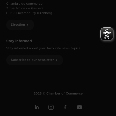
Chambre de commerce
7, rue Alcide de Gasperi
L-1615 Luxembourg-Kirchberg
Direction
Stay informed
Stay informed about your favourite news topics.
Subscribe to our newsletter
2026 © Chamber of Commerce