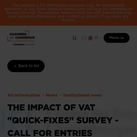
This website is for information purposes only. No membership
payments or any other financial transactions will ever be requested to
be paid through this website. Always check the URL before entering
your personal information, and contact us directly if you have any
doubts.
Menu
Back to list
All information
News
Institutional news
THE IMPACT OF VAT
"QUICK-FIXES" SURVEY -
CALL FOR ENTRIES