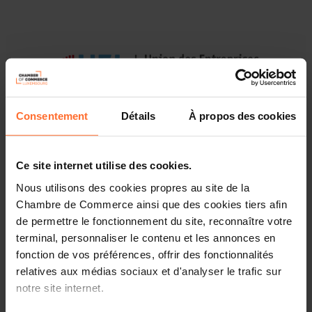
Consentement
Détails
À propos des cookies
Ce site internet utilise des cookies.
The UEL, with the support of the Chamber of Commerce,
Nous utilisons des cookies propres au site de la
has prepared a survey to collect information on the
Chambre de Commerce ainsi que des cookies tiers afin
application of the VAT "Quick-Fixes" directive by
de permettre le fonctionnement du site, reconnaître votre
Luxembourg businesses.
terminal, personnaliser le contenu et les annonces en
fonction de vos préférences, offrir des fonctionnalités
This survey is launched in the context of a recent
relatives aux médias sociaux et d'analyser le trafic sur
initiative of the EU VAT Forum to collect feedback on the
implementation of the VAT "Quick-Fixes" directive
notre site internet.
(applicable since January 2020) regarding: