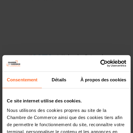
Consentement
Détails
À propos des cookies
Ce site internet utilise des cookies.
Die UEL hat mit Unterstützung der Handelskammer eine
Nous utilisons des cookies propres au site de la
Umfrage vorbereitet, um Informationen über die
Chambre de Commerce ainsi que des cookies tiers afin
Anwendung der Mehrwertsteuer-"Quick-Fixes"-Richtlinie
de permettre le fonctionnement du site, reconnaître votre
durch luxemburgische Unternehmen zu sammeln.
terminal, personnaliser le contenu et les annonces en