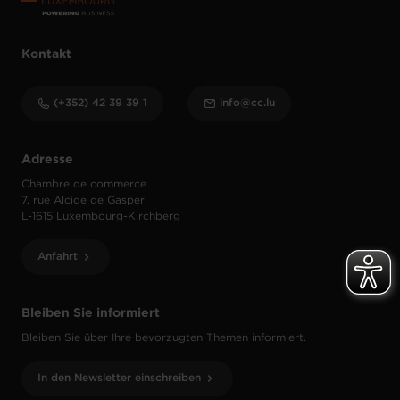
Kontakt
(+352) 42 39 39 1
info@cc.lu
Adresse
Chambre de commerce
7, rue Alcide de Gasperi
L-1615 Luxembourg-Kirchberg
Anfahrt
Bleiben Sie informiert
Bleiben Sie über Ihre bevorzugten Themen informiert.
In den Newsletter einschreiben