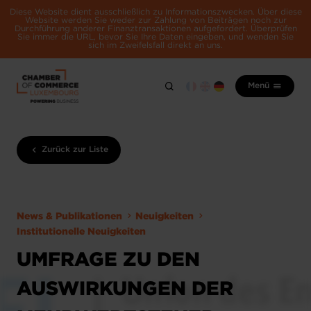
Diese Website dient ausschließlich zu Informationszwecken. Über diese
Website werden Sie weder zur Zahlung von Beiträgen noch zur
Durchführung anderer Finanztransaktionen aufgefordert. Überprüfen
Sie immer die URL, bevor Sie Ihre Daten eingeben, und wenden Sie
sich im Zweifelsfall direkt an uns.
Menü
Zurück zur Liste
News & Publikationen
Neuigkeiten
Institutionelle Neuigkeiten
UMFRAGE ZU DEN
AUSWIRKUNGEN DER